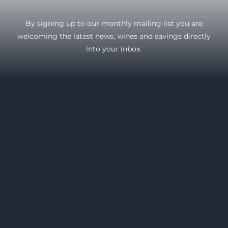
By signing up to our monthly mailing list you are
welcoming the latest news, wines and savings directly
into your inbox.