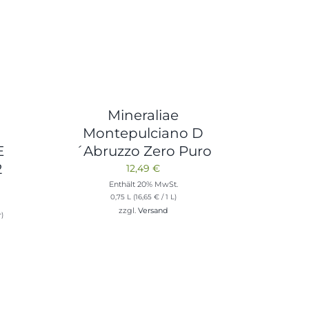
Mineraliae
Montepulciano D
E
´Abruzzo Zero Puro
2
12,49
€
Enthält 20% MwSt.
0,75 L (
16,65
€
/ 1 L)
zzgl.
Versand
r)