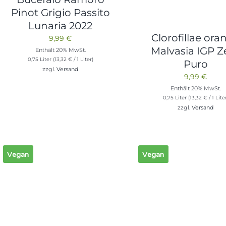
Pinot Grigio Passito
Lunaria 2022
Clorofillae ora
9,99
€
Malvasia IGP Z
Enthält 20% MwSt.
0,75 Liter (
13,32
€
/ 1 Liter)
Puro
zzgl.
Versand
9,99
€
Enthält 20% MwSt.
0,75 Liter (
13,32
€
/ 1 Lite
zzgl.
Versand
Vegan
Vegan