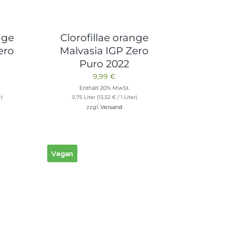
nge
Clorofillae orange
ero
Malvasia IGP Zero
Puro 2022
9,99
€
Enthält 20% MwSt.
r)
0,75 Liter (
13,32
€
/ 1 Liter)
zzgl.
Versand
Vegan