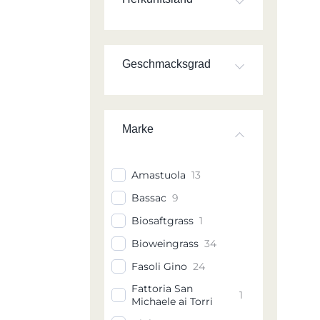
Geschmacksgrad
Marke
Amastuola
13
Bassac
9
Biosaftgrass
1
Bioweingrass
34
Fasoli Gino
24
Fattoria San
1
Michaele ai Torri