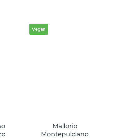
Vegan
no
Mallorio
ro
Montepulciano