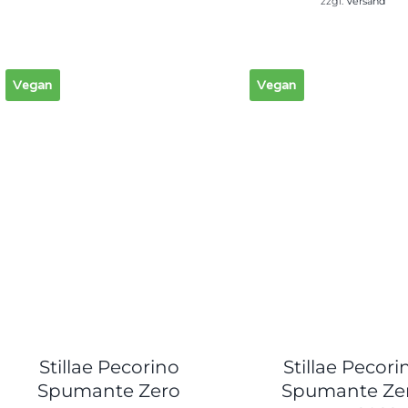
zzgl.
Versand
Vegan
Vegan
Stillae Pecorino
Stillae Pecori
Spumante Zero
Spumante Ze