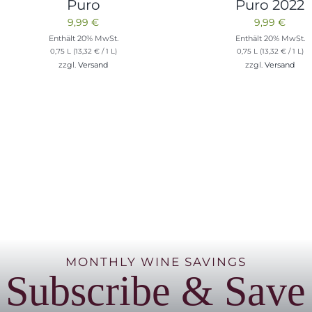
Puro
Puro 2022
9,99
€
9,99
€
Enthält 20% MwSt.
Enthält 20% MwSt.
0,75 L (
13,32
€
/ 1 L)
0,75 L (
13,32
€
/ 1 L)
zzgl.
Versand
zzgl.
Versand
MONTHLY WINE SAVINGS
Subscribe & Save