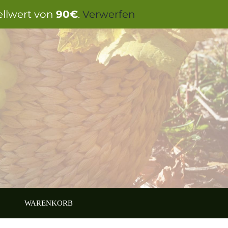
ellwert von
90€
.
Verwerfen
WARENKORB