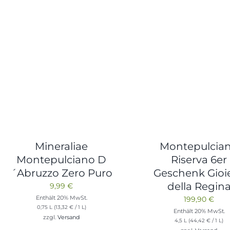
Mineraliae
Montepulcia
Montepulciano D
Riserva 6er
´Abruzzo Zero Puro
Geschenk Gioie
della Regin
9,99
€
Enthält 20% MwSt.
199,90
€
0,75 L (
13,32
€
/ 1 L)
Enthält 20% MwSt.
zzgl.
Versand
4,5 L (
44,42
€
/ 1 L)