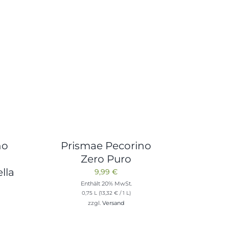
no
Prismae Pecorino
Zero Puro
lla
9,99
€
a
Enthält 20% MwSt.
0,75 L (
13,32
€
/ 1 L)
zzgl.
Versand