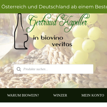
h Österreich und Deutschland ab einem Best
Products
search
WARUM BIOWEIN?
WINZER
MEIN KONTO