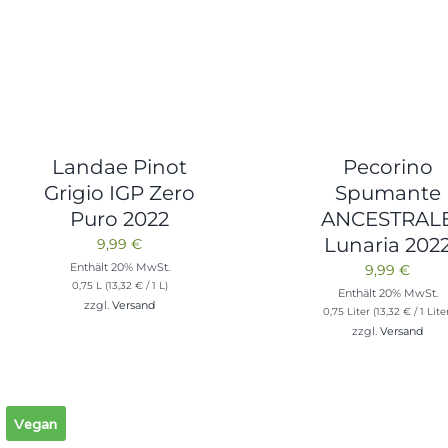
Landae Pinot
Pecorino
Grigio IGP Zero
Spumante
Puro 2022
ANCESTRAL
Lunaria 202
9,99
€
Enthält 20% MwSt.
9,99
€
0,75 L (
13,32
€
/ 1 L)
Enthält 20% MwSt.
zzgl.
Versand
0,75 Liter (
13,32
€
/ 1 Lite
zzgl.
Versand
Vegan