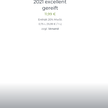
2021 excellent
gereift
11,99
€
Enthält 20% MwSt.
0,75 L (
15,99
€
/ 1 L)
zzgl.
Versand