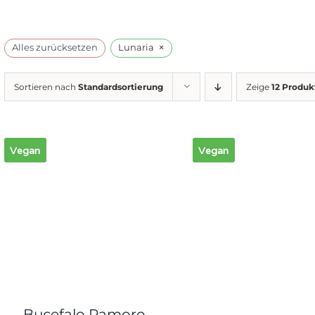
×
Alles zurücksetzen
Lunaria
Sortieren nach
Standardsortierung
Zeige
12 Produk
Vegan
Vegan
Bucefalo Ramoro