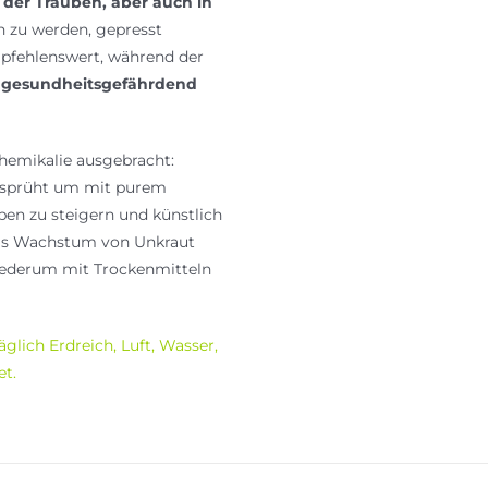
t der Trauben, aber auch in
n zu werden, gepresst
mpfehlenswert, während der
e
gesundheitsgefährdend
Chemikalie ausgebracht:
rsprüht um mit purem
ben zu steigern und künstlich
das Wachstum von Unkraut
ederum mit Trockenmitteln
täglich Erdreich, Luft, Wasser,
et.