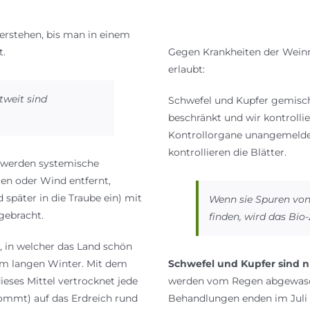
verstehen, bis man in einem
t.
Gegen Krankheiten der Wein
erlaubt:
tweit sind
Schwefel und Kupfer gemisch
beschränkt und wir kontrolli
Kontrollorgane unangemelde
kontrollieren die Blätter.
t, werden systemische
gen oder Wind entfernt,
d später in die Traube ein) mit
Wenn sie Spuren vo
gebracht.
finden, wird das Bio-
n, in welcher das Land schön
nem langen Winter. Mit dem
Schwefel und Kupfer sind n
eses Mittel vertrocknet jede
werden vom Regen abgewasc
kommt) auf das Erdreich rund
Behandlungen enden im Juli 