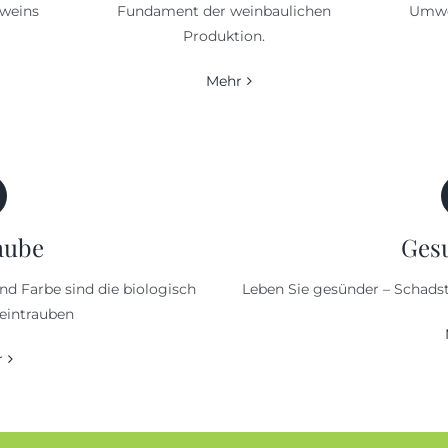
weins
Fundament der weinbaulichen
Umwel
Produktion.
Mehr
aube
Ges
d Farbe sind die biologisch
Leben Sie gesünder – Schadsto
eintrauben
r