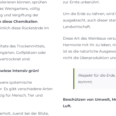
tolerieren können, sprühen
zur Ernte unberührt.
es Weingartens, völlig
Um die Erde zu nähren, wird 
g und Vergiftung der
ausgebracht, auch dieser st
h diese Chemikalien
.
Landwirtschaft.
einlich diese Rückstände im
Diese Art des Weinbaus versu
Harmonie mit ihr zu leben, ni
ltate des Trockenmittels,
ist es die natürliche Ausgewo
gärten, Golfplätzen oder
nicht die Überproduktion un
vertrocknet sind.
swiese intensiv grün!
Respekt für die Erde
kommt.
hwere systemische
. Es gibt verschiedene Arten
ig für Mensch, Tier und
Beschützen von Umwelt, Me
Luft.
olt, zuerst bei der Blüte,