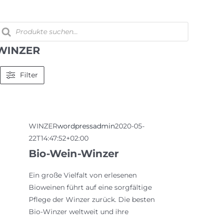
Zum
Inhalt
roducts
springen
earch
WINZER
Filter
WINZER
wordpressadmin
2020-05-
22T14:47:52+02:00
Bio-Wein-Winzer
Ein große Vielfalt von erlesenen
Bioweinen führt auf eine sorgfältige
Pflege der Winzer zurück. Die besten
Bio-Winzer weltweit und ihre