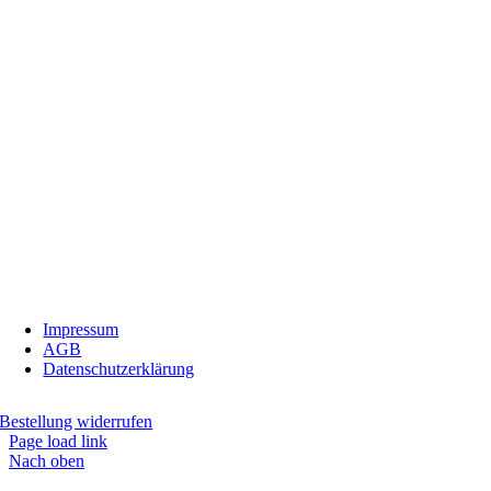
InBiovinoVeritas
Adresse:
Weidli 166, 6621 Bichlbach
Land:
Österreich
Telefon:
0676/9134006
Fax:
05674/5235
E-Mail:
inbiovinoveritas@gmx.at
Impressum
AGB
Datenschutzerklärung
Bestellung widerrufen
Page load link
Nach oben