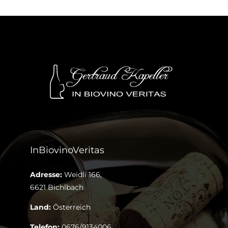
InBiovinoVeritas
Adresse:
Weidli 166,
6621 Bichlbach
Land:
Österreich
Telefon:
0676/9134006