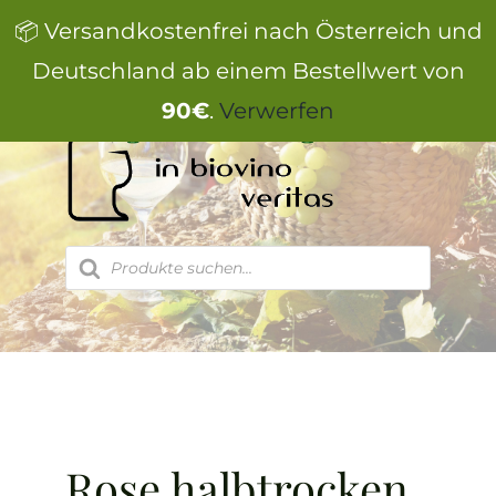
Zum
📦 Versandkostenfrei nach Österreich und
Inhalt
springen
Deutschland ab einem Bestellwert von
90€
.
Verwerfen
Products
search
Rose halbtrocken