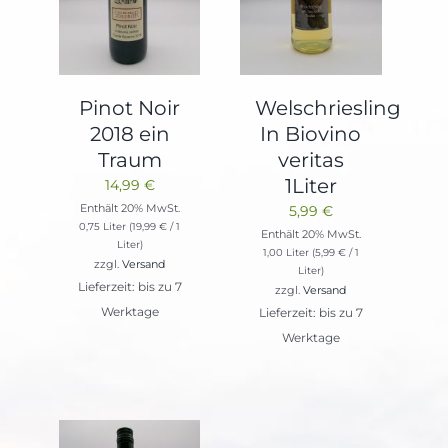
Pinot Noir
Welschriesling
2018 ein
In Biovino
Traum
veritas
1Liter
14,99
€
Enthält 20% MwSt.
5,99
€
0,75 Liter (
19,99
€
/ 1
Enthält 20% MwSt.
Liter)
1,00 Liter (
5,99
€
/ 1
zzgl.
Versand
Liter)
Lieferzeit: bis zu 7
zzgl.
Versand
Werktage
Lieferzeit: bis zu 7
Werktage