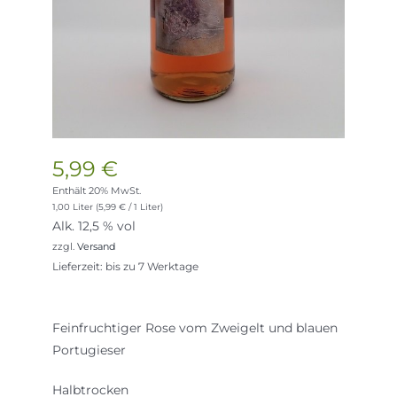
5,99
€
Enthält 20% MwSt.
1,00 Liter (
5,99
€
/ 1 Liter)
Alk. 12,5 % vol
zzgl.
Versand
Lieferzeit: bis zu 7 Werktage
Feinfruchtiger Rose vom Zweigelt und blauen
Portugieser
Halbtrocken