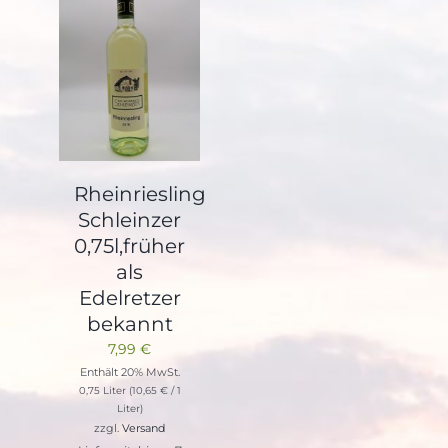
Rheinriesling
Schleinzer
0,75l,früher
als
Edelretzer
bekannt
7,99
€
Enthält 20% MwSt.
0,75 Liter (
10,65
€
/ 1
Liter)
zzgl.
Versand