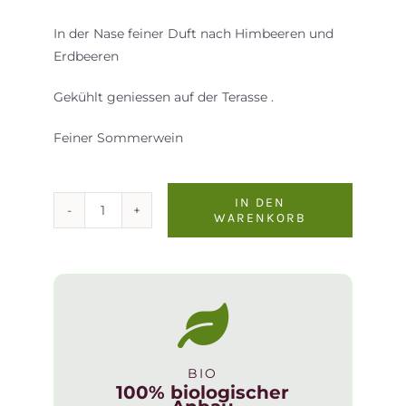
In der Nase feiner Duft nach Himbeeren und
Erdbeeren
Gekühlt geniessen auf der Terasse .
Feiner Sommerwein
IN DEN
WARENKORB
Rose
halbtrocken
In
Biovino
veritas
1Liter
2024
BIO
Menge
100% biologischer