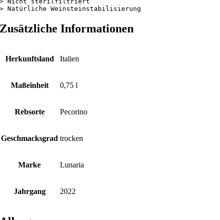
> Nicht sterilfiltriert

Zusätzliche Informationen
Herkunftsland
Italien
Maßeinheit
0,75 l
Rebsorte
Pecorino
Geschmacksgrad
trocken
Marke
Lunaria
Jahrgang
2022