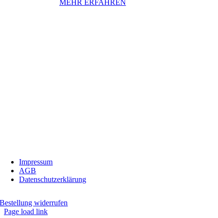
MEHR ERFAHREN
InBiovinoVeritas
Adresse:
Weidli 166, 6621 Bichlbach
Land:
Österreich
Telefon:
0676/9134006
Fax:
05674/5235
E-Mail:
inbiovinoveritas@gmx.at
Impressum
AGB
Datenschutzerklärung
Bestellung widerrufen
Page load link