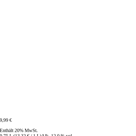
9,99
€
Enthält 20% MwSt.
0,75 L (
13,32
€
/ 1 L)
Alk. 12,0 % vol