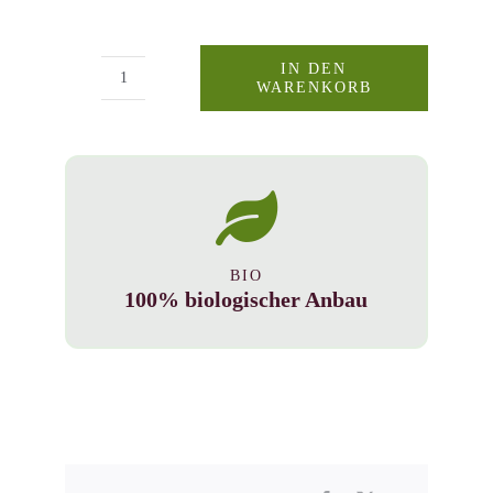
IN DEN
WARENKORB
Welschriesling
Schleinzer
0,75l,
früher
als
Edelretzer
bekannt
BIO
Menge
100% biologischer Anbau