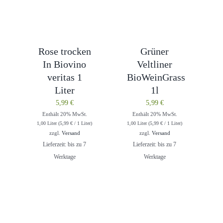
Rose trocken
Grüner
In Biovino
Veltliner
veritas 1
BioWeinGrass
Liter
1l
5,99
€
5,99
€
Enthält 20% MwSt.
Enthält 20% MwSt.
1,00 Liter (
5,99
€
/ 1 Liter)
1,00 Liter (
5,99
€
/ 1 Liter)
zzgl.
Versand
zzgl.
Versand
Lieferzeit: bis zu 7
Lieferzeit: bis zu 7
Werktage
Werktage