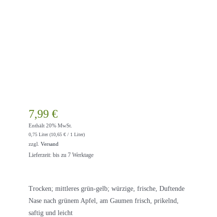
7,99
€
Enthält 20% MwSt.
0,75 Liter (
10,65
€
/ 1 Liter)
zzgl.
Versand
Lieferzeit: bis zu 7 Werktage
Trocken; mittleres grün-gelb; würzige, frische, Duftende
Nase nach grünem Apfel, am Gaumen frisch, prikelnd,
saftig und leicht