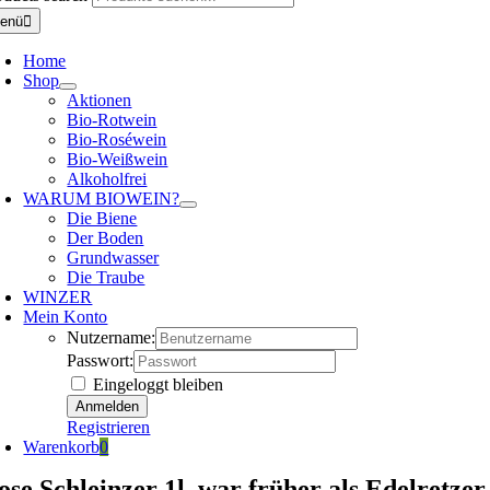
enü
Home
Shop
Aktionen
Bio-Rotwein
Bio-Roséwein
Bio-Weißwein
Alkoholfrei
WARUM BIOWEIN?
Die Biene
Der Boden
Grundwasser
Die Traube
WINZER
Mein Konto
Nutzername:
Passwort:
Eingeloggt bleiben
Registrieren
Warenkorb
0
ose Schleinzer 1l, war früher als Edelretze