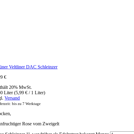
üner Veltliner DAC Schleinzer
99
€
thält 20% MwSt.
0 Liter (
5,99
€
/ 1 Liter)
gl.
Versand
ferzeit: bis zu 7 Werktage
ocken,
infruchtiger Rose vom Zweigelt