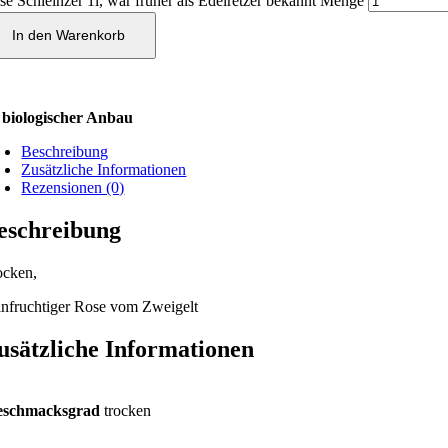
se Schleinzer 1l, war früher als Edelretzer bekannt Menge
In den Warenkorb
biologischer Anbau
Beschreibung
Zusätzliche Informationen
Rezensionen (0)
eschreibung
ocken,
infruchtiger Rose vom Zweigelt
usätzliche Informationen
eschmacksgrad
trocken