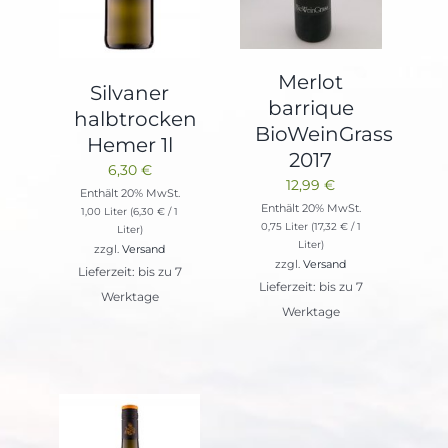
Merlot
Silvaner
barrique
halbtrocken
BioWeinGrass
Hemer 1l
2017
6,30
€
12,99
€
Enthält 20% MwSt.
Enthält 20% MwSt.
1,00 Liter (
6,30
€
/ 1
0,75 Liter (
17,32
€
/ 1
Liter)
Liter)
zzgl.
Versand
zzgl.
Versand
Lieferzeit: bis zu 7
Lieferzeit: bis zu 7
Werktage
Werktage