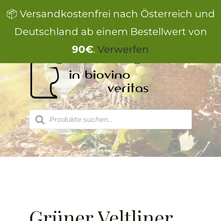
Zum
📦 Versandkostenfrei nach Österreich und
Inhalt
springen
Deutschland ab einem Bestellwert von
90€
.
Verwerfen
Products
search
Grüner Veltliner