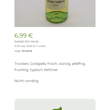
6,99
€
Enthält 20% MwSt.
0,75 Liter (
9,32
€
/ 1 Liter)
zzgl.
Versand
Trocken; Goldgelb, frisch, würzig, pfeffrig,
fruchtig, typisch Veltliner
Nicht vorrätig