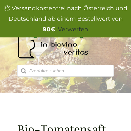
Zum
📦 Versandkostenfrei nach Österreich und
Inhalt
springen
Deutschland ab einem Bestellwert von
90€
.
Verwerfen
Products
search
Bio-Tomatensaft