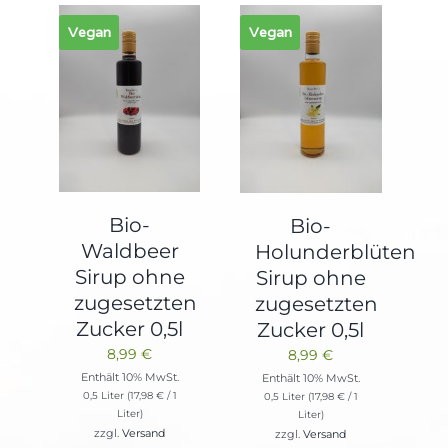
Vegan
Vegan
Bio-
Bio-
Waldbeer
Holunderblüten
Sirup ohne
Sirup ohne
zugesetzten
zugesetzten
Zucker 0,5l
Zucker 0,5l
8,99
€
8,99
€
Enthält 10% MwSt.
Enthält 10% MwSt.
0,5 Liter (
17,98
€
/ 1
0,5 Liter (
17,98
€
/ 1
Liter)
Liter)
zzgl.
Versand
zzgl.
Versand