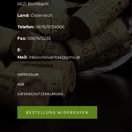
6621 Bichlbach
Land:
Österreich
Telefon:
0676/9134006
Fax:
05674/5235
E-
Mail:
inbiovinoveritas@gmx.at
IMPRESSUM
AGB
DATENSCHUTZERKLÄRUNG
BESTELLUNG WIDERRUFEN