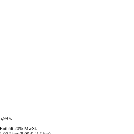
5,99
€
Enthält 20% MwSt.
1,00 Liter (
5,99
€
/ 1 Liter)