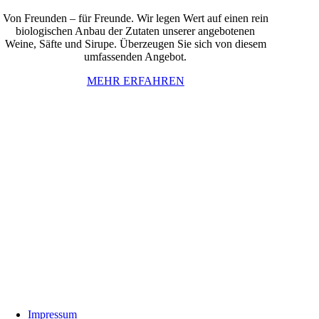
Von Freunden – für Freunde. Wir legen Wert auf einen rein
biologischen Anbau der Zutaten unserer angebotenen
Weine, Säfte und Sirupe. Überzeugen Sie sich von diesem
umfassenden Angebot.
MEHR ERFAHREN
InBiovinoVeritas
Adresse:
Weidli 166, 6621 Bichlbach
Land:
Österreich
Telefon:
0676/9134006
Fax:
05674/5235
E-Mail:
inbiovinoveritas@gmx.at
Impressum