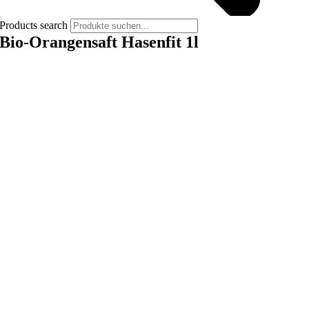
Products search
Bio-Orangensaft Hasenfit 1l
Vegan