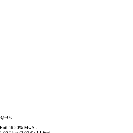
3,99
€
Enthält 20% MwSt.
1,00 Liter (
3,99
€
/ 1 Liter)