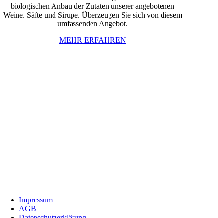
biologischen Anbau der Zutaten unserer angebotenen
Weine, Säfte und Sirupe. Überzeugen Sie sich von diesem
umfassenden Angebot.
MEHR ERFAHREN
InBiovinoVeritas
Adresse:
Weidli 166, 6621 Bichlbach
Land:
Österreich
Telefon:
0676/9134006
Fax:
05674/5235
E-Mail:
inbiovinoveritas@gmx.at
Impressum
AGB
Datenschutzerklärung