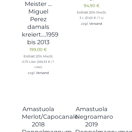
Meister …
94,90
€
Miguel
Enthält 20% MwSt.
Perez
3 L (
31,63
€
/ 1 L)
zzgl.
Versand
damals
kreiert….1959
bis 2013
199,00
€
Enthält 20% MwSt.
0,75 Liter (
265,33
€
/ 1
Liter)
zzgl.
Versand
Amastuola
Amastuola
Merlot/Capocanale
Negroamaro
2018
2019