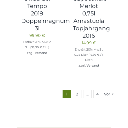
Tempo
Merlot
2019
0,75l
Doppelmagnum
Amastuola
3l
Topjahrgang
2016
99,90
€
Enthält 20% MwSt.
14,99
€
3 L (
33,30
€
/ 1 L)
Enthält 20% MwSt.
zzgl.
Versand
0,75 Liter (
19,99
€
/ 1
Liter)
zzgl.
Versand
1
2
…
4
Vor