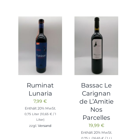
Ruminat
Bassac Le
Lunaria
Carignan
de L’Amitie
7,99
€
Nos
Enthält 20% MwSt.
0,75 Liter (
10,65
€
/ 1
Parcelles
Liter)
19,99
€
zzgl.
Versand
Enthält 20% MwSt.
0,75 L (
26,65
€
/ 1 L)