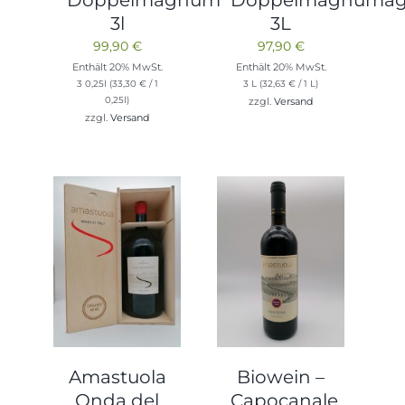
Doppelmagnum
Doppelmagnuma
3l
3L
99,90
€
97,90
€
Enthält 20% MwSt.
Enthält 20% MwSt.
3 0,25l (
33,30
€
/ 1
3 L (
32,63
€
/ 1 L)
0,25l)
zzgl.
Versand
zzgl.
Versand
Amastuola
Biowein –
Onda del
Capocanale