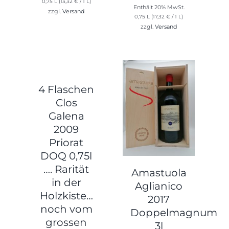
0,75 L (
13,32
€
/ 1 L)
Enthält 20% MwSt.
zzgl.
Versand
0,75 L (
17,32
€
/ 1 L)
zzgl.
Versand
4 Flaschen
Clos
Galena
2009
Priorat
DOQ 0,75l
…. Rarität
Amastuola
in der
Aglianico
Holzkiste…
2017
noch vom
Doppelmagnum
grossen
3l