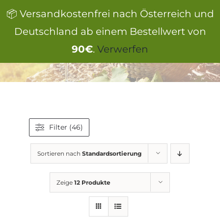
Zum
📦 Versandkostenfrei nach Österreich und
Inhalt
springen
Deutschland ab einem Bestellwert von
Products
search
90€
.
Verwerfen
Filter (46)
Sortieren nach
Standardsortierung
Zeige
12 Produkte