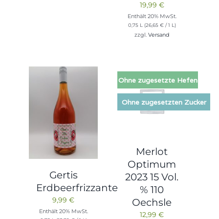
19,99
€
Enthält 20% MwSt.
0,75 L (
26,65
€
/ 1 L)
zzgl.
Versand
Ohne zugesetzte Hefen
Ohne zugesetzten Zucker
Merlot
Optimum
Gertis
2023 15 Vol.
Erdbeerfrizzante
% 110
9,99
€
Oechsle
Enthält 20% MwSt.
12,99
€