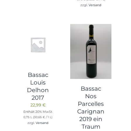
zzgl.
Versand
Bassac
Louis
Bassac
Delhon
Nos
2017
Parcelles
22,99
€
Carignan
Enthält 20% MwSt.
0,75 L (
30,65
€
/ 1 L)
2019 ein
zzgl.
Versand
Traum