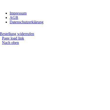
E-Mail:
inbiovinoveritas@gmx.at
Impressum
AGB
Datenschutzerklärung
Bestellung widerrufen
Page load link
Nach oben