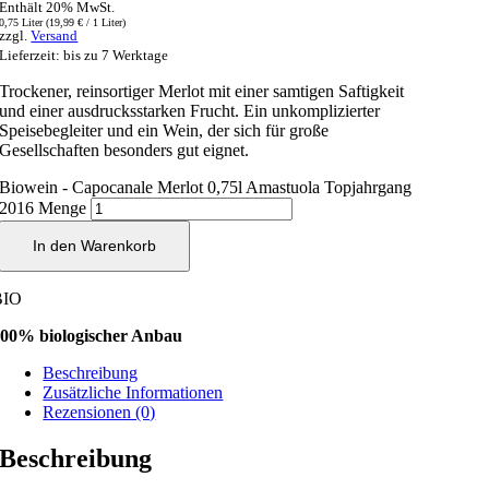
Enthält 20% MwSt.
0,75 Liter (
19,99
€
/ 1 Liter)
zzgl.
Versand
Lieferzeit: bis zu 7 Werktage
Trockener, reinsortiger Merlot mit einer samtigen Saftigkeit
und einer ausdrucksstarken Frucht. Ein unkomplizierter
Speisebegleiter und ein Wein, der sich für große
Gesellschaften besonders gut eignet.
Biowein - Capocanale Merlot 0,75l Amastuola Topjahrgang
2016 Menge
In den Warenkorb
BIO
00% biologischer Anbau
Beschreibung
Zusätzliche Informationen
Rezensionen (0)
Beschreibung