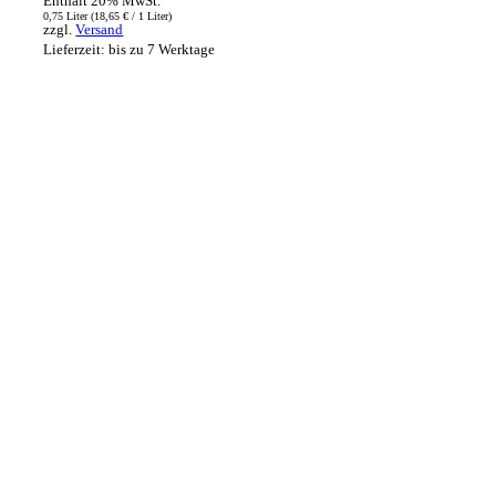
Enthält 20% MwSt.
0,75 Liter (
18,65
€
/ 1 Liter)
zzgl.
Versand
Lieferzeit: bis zu 7 Werktage