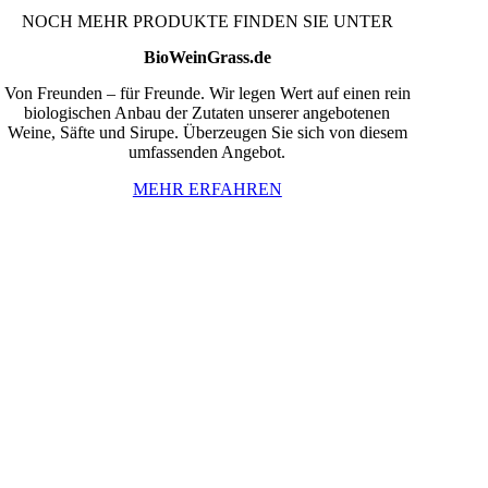
NOCH MEHR PRODUKTE FINDEN SIE UNTER
BioWeinGrass.de
Von Freunden – für Freunde. Wir legen Wert auf einen rein
biologischen Anbau der Zutaten unserer angebotenen
Weine, Säfte und Sirupe. Überzeugen Sie sich von diesem
umfassenden Angebot.
MEHR ERFAHREN
InBiovinoVeritas
Adresse:
Weidli 166, 6621 Bichlbach
Land:
Österreich
Telefon:
0676/9134006
Fax:
05674/5235