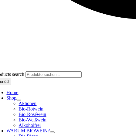
oducts search
enü
Home
Shop
Aktionen
Bio-Rotwein
Bio-Roséwein
Bio-Weißwein
Alkoholfrei
WARUM BIOWEIN?