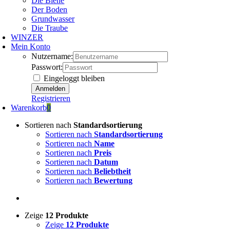
Die Biene
Der Boden
Grundwasser
Die Traube
WINZER
Mein Konto
Nutzername:
Passwort:
Eingeloggt bleiben
Registrieren
Warenkorb
0
Sortieren nach
Standardsortierung
Sortieren nach
Standardsortierung
Sortieren nach
Name
Sortieren nach
Preis
Sortieren nach
Datum
Sortieren nach
Beliebtheit
Sortieren nach
Bewertung
Zeige
12 Produkte
Zeige
12 Produkte