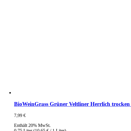
BioWeinGrass Grüner Veltliner Herrlich trocken 
7,99
€
Enthält 20% MwSt.
0,75 Liter (
10,65
€
/ 1 Liter)