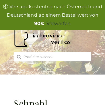
Zum
📦 Versandkostenfrei nach Österreich und
Inhalt
springen
Deutschland ab einem Bestellwert von
90€
.
Verwerfen
Products
search
Schnabl