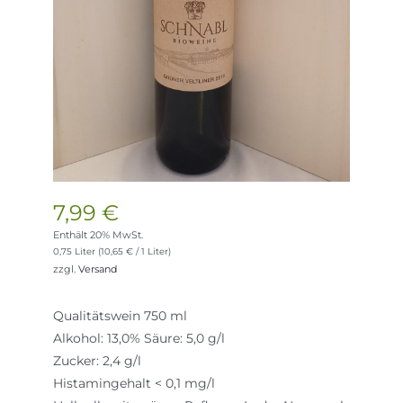
7,99
€
Enthält 20% MwSt.
0,75 Liter (
10,65
€
/ 1 Liter)
zzgl.
Versand
Qualitätswein 750 ml
Alkohol: 13,0% Säure: 5,0 g/l
Zucker: 2,4 g/l
Histamingehalt < 0,1 mg/l