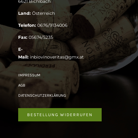
6621 Bichlbach
Land:
Österreich
Telefon:
0676/9134006
Fax:
05674/5235
E-
Mail:
inbiovinoveritas@gmx.at
IMPRESSUM
AGB
DATENSCHUTZERKLÄRUNG
BESTELLUNG WIDERRUFEN