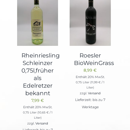
Rheinriesling
Roesler
Schleinzer
BioWeinGrass
0,75l,früher
8,99
€
als
Enthält 20% MwSt.
0,75 Liter (
11,99
€
/ 1
Edelretzer
Liter)
bekannt
zzgl.
Versand
7,99
€
Lieferzeit: bis zu 7
Enthält 20% MwSt.
Werktage
0,75 Liter (
10,65
€
/ 1
Liter)
zzgl.
Versand