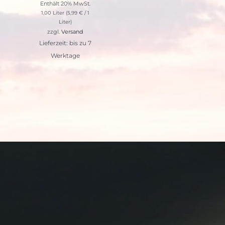
Enthält 20% MwSt.
1,00 Liter (
5,99
€
/ 1
Liter)
zzgl.
Versand
Lieferzeit: bis zu 7
Werktage