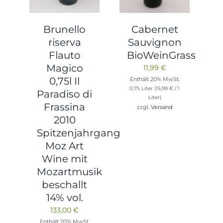
Brunello
Cabernet
riserva
Sauvignon
Flauto
BioWeinGrass
Magico
11,99
€
0,75l Il
Enthält 20% MwSt.
0,75 Liter (
15,99
€
/ 1
Paradiso di
Liter)
Frassina
zzgl.
Versand
2010
Spitzenjahrgang
Moz Art
Wine mit
Mozartmusik
beschallt
14% vol.
133,00
€
Enthält 20% MwSt.