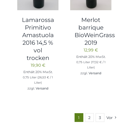
Lamarossa
Merlot
Primitivo
barrique
Amastuola
BioWeinGrass
2016 14,5 %
2019
vol
12,99
€
trocken
Enthält 20% MwSt.
0,75 Liter (
17,32
€
/ 1
19,90
€
Liter)
Enthält 20% MwSt.
zzgl.
Versand
0,75 Liter (
26,53
€
/ 1
Liter)
zzgl.
Versand
1
2
3
Vor