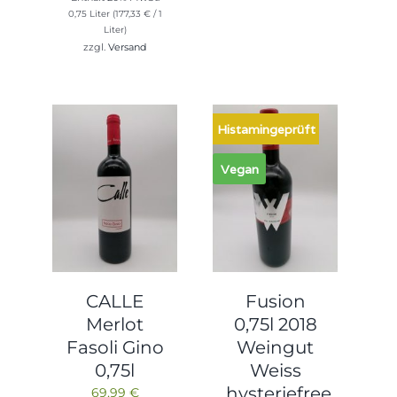
0,75 Liter (
177,33
€
/ 1
Liter)
zzgl.
Versand
Histamingeprüft
Vegan
CALLE
Fusion
Merlot
0,75l 2018
Fasoli Gino
Weingut
0,75l
Weiss
hysteriefree
69,99
€