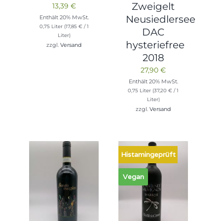
Zweigelt
13,39
€
Neusiedlersee
Enthält 20% MwSt.
0,75 Liter (
17,85
€
/ 1
DAC
Liter)
hysteriefree
zzgl.
Versand
2018
27,90
€
Enthält 20% MwSt.
0,75 Liter (
37,20
€
/ 1
Liter)
zzgl.
Versand
Histamingeprüft
Vegan