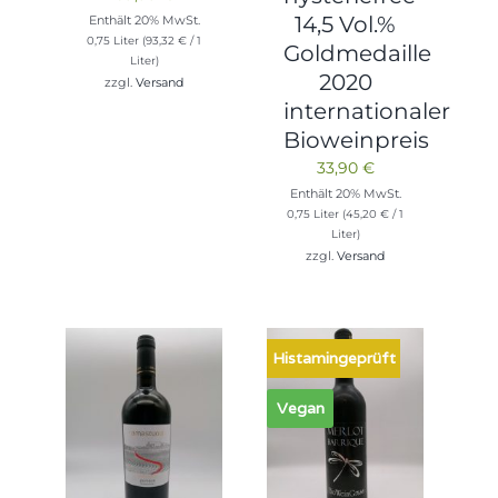
14,5 Vol.%
Enthält 20% MwSt.
0,75 Liter (
93,32
€
/ 1
Goldmedaille
Liter)
2020
zzgl.
Versand
internationaler
Bioweinpreis
33,90
€
Enthält 20% MwSt.
0,75 Liter (
45,20
€
/ 1
Liter)
zzgl.
Versand
Histamingeprüft
Vegan