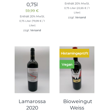
0,75l
Enthält 20% MwSt.
0,75 Liter (
22,65
€
/ 1
59,99
€
Liter)
Enthält 20% MwSt.
zzgl.
Versand
0,75 Liter (
79,99
€
/ 1
Liter)
zzgl.
Versand
Histamingeprüft
Vegan
Lamarossa
Bioweingut
2020
Weiss