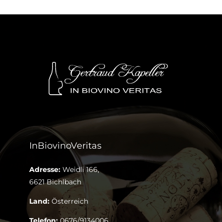
InBiovinoVeritas
Adresse:
Weidli 166,
6621 Bichlbach
Land:
Österreich
Telefon:
0676/9134006