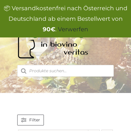
Zum
📦 Versandkostenfrei nach Österreich und
Inhalt
springen
Deutschland ab einem Bestellwert von
90€
.
Verwerfen
Products
search
Filter