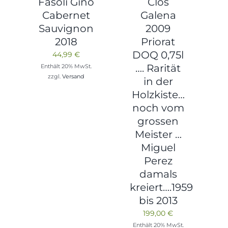
Fasoli Gino
Clos
Cabernet
Galena
Sauvignon
2009
2018
Priorat
DOQ 0,75l
44,99
€
…. Rarität
Enthält 20% MwSt.
zzgl.
Versand
in der
Holzkiste…
noch vom
grossen
Meister …
Miguel
Perez
damals
kreiert….1959
bis 2013
199,00
€
Enthält 20% MwSt.