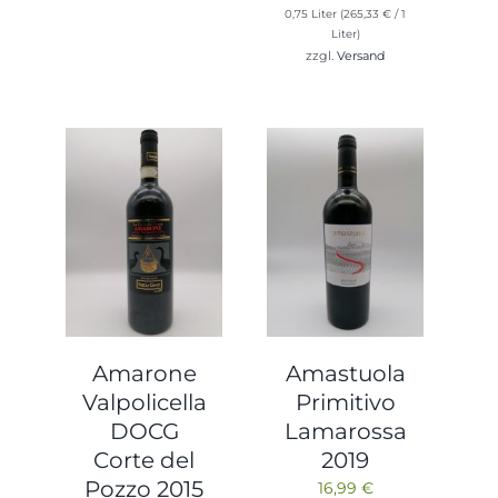
0,75 Liter (
265,33
€
/ 1
Liter)
zzgl.
Versand
Amarone
Amastuola
Valpolicella
Primitivo
DOCG
Lamarossa
Corte del
2019
Pozzo 2015
16,99
€