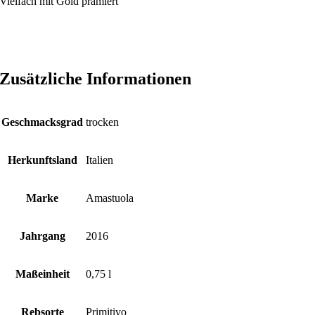
Vielfach mit Gold prämiert
Zusätzliche Informationen
Geschmacksgrad
trocken
Herkunftsland
Italien
Marke
Amastuola
Jahrgang
2016
Maßeinheit
0,75 l
Rebsorte
Primitivo