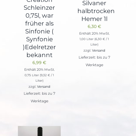
Silvaner
Schleinzer
halbtrocken
0,75l, war
Hemer 1l
früher als
6,30
€
Sinfonie (
Enthält 20% MwSt.
Synfonie
1,00 Liter (
6,30
€
/ 1
Liter)
)Edelretzer
zzgl.
Versand
bekannt
Lieferzeit: bis zu 7
6,99
€
Werktage
Enthält 20% MwSt.
0,75 Liter (
9,32
€
/ 1
Liter)
zzgl.
Versand
Lieferzeit: bis zu 7
Werktage