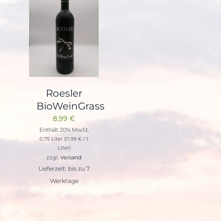
Roesler
BioWeinGrass
8,99
€
Enthält 20% MwSt.
0,75 Liter (
11,99
€
/ 1
Liter)
zzgl.
Versand
Lieferzeit: bis zu 7
Werktage