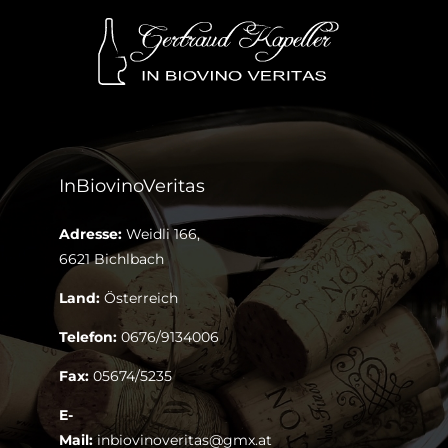
InBiovinoVeritas
Adresse:
Weidli 166,
6621 Bichlbach
Land:
Österreich
Telefon:
0676/9134006
Fax:
05674/5235
E-
Mail:
inbiovinoveritas@gmx.at