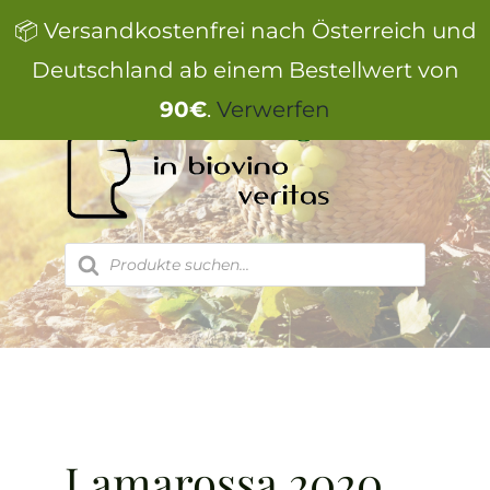
Zum
📦 Versandkostenfrei nach Österreich und
Inhalt
springen
Deutschland ab einem Bestellwert von
90€
.
Verwerfen
Products
search
Lamarossa 2020