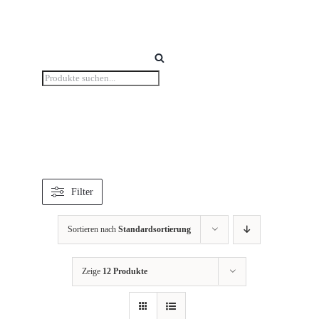
Zum
Inhalt
springen
Products
search
Filter
Sortieren nach
Standardsortierung
Zeige
12 Produkte