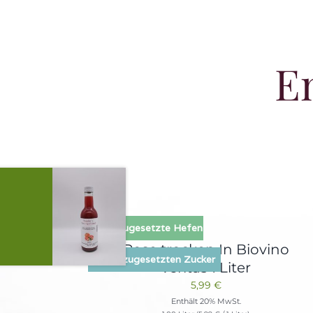
E
Ohne zugesetzte Hefen
Rose trocken In Biovino
Ohne zugesetzten Zucker
veritas 1 Liter
5,99
€
Enthält 20% MwSt.