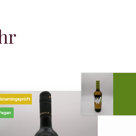
hr
istamingeprüft
Vegan