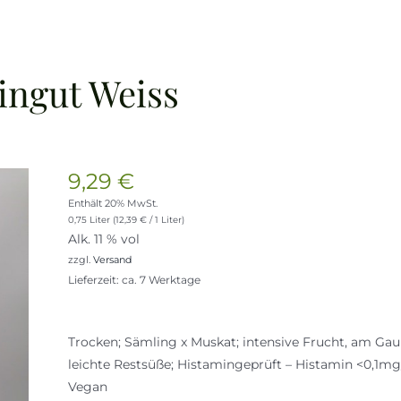
eingut Weiss
9,29
€
Enthält 20% MwSt.
0,75 Liter (
12,39
€
/ 1 Liter)
Alk. 11 % vol
zzgl.
Versand
Lieferzeit: ca. 7 Werktage
Trocken; Sämling x Muskat; intensive Frucht, am G
leichte Restsüße; Histamingeprüft – Histamin <0,1mg/
Vegan