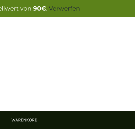
ellwert von
90€
.
Verwerfen
WARENKORB