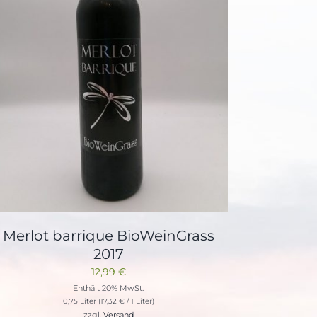
Merlot barrique BioWeinGrass
2017
12,99
€
Enthält 20% MwSt.
0,75 Liter (
17,32
€
/ 1 Liter)
zzgl.
Versand