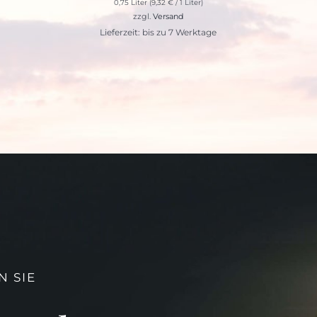
0,75 Liter (
9,32
€
/ 1 Liter)
zzgl.
Versand
Lieferzeit: bis zu 7 Werktage
 SIE