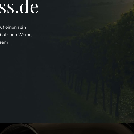
ss.de
uf einen rein
ebotenen Weine,
esem