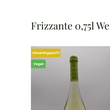
Frizzante 0,75l W
Histamingeprüft
Vegan