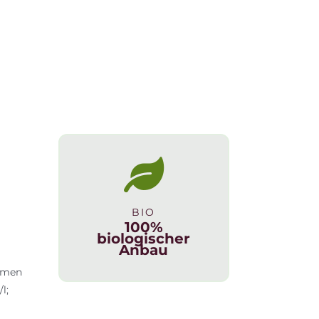
BIO
100%
biologischer
Anbau
aumen
l;