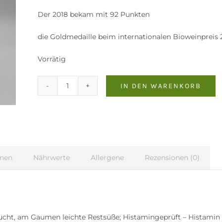
Der 2018 bekam mit 92 Punkten
die Goldmedaille beim internationalen Bioweinpreis 
Vorrätig
IN DEN WARENKORB
Frizzante
0,75l
Weingut
Weiss
Menge
onen
Nährwerte
Allergene
Rezensionen (0)
rucht, am Gaumen leichte Restsüße; Histamingeprüft – Histamin