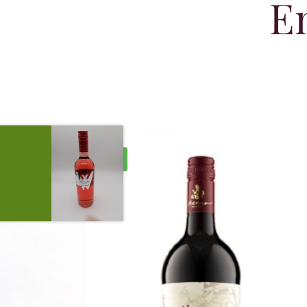
E
Vegan