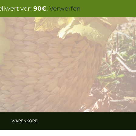
ellwert von
90€
.
Verwerfen
WARENKORB