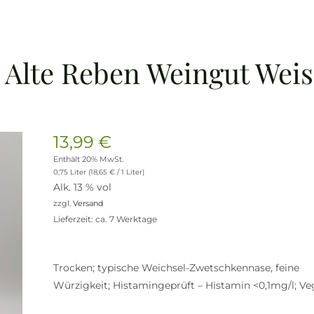
c Alte Reben Weingut Weis
13,99
€
Enthält 20% MwSt.
0,75 Liter (
18,65
€
/ 1 Liter)
Alk. 13 % vol
zzgl.
Versand
Lieferzeit: ca. 7 Werktage
Trocken; typische Weichsel-Zwetschkennase, feine
Würzigkeit; Histamingeprüft – Histamin <0,1mg/l; V