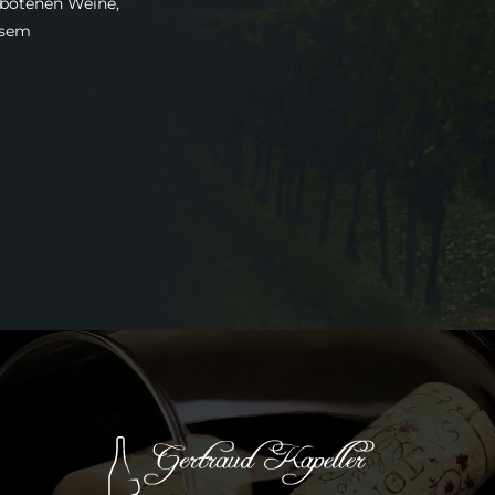
ebotenen Weine,
esem