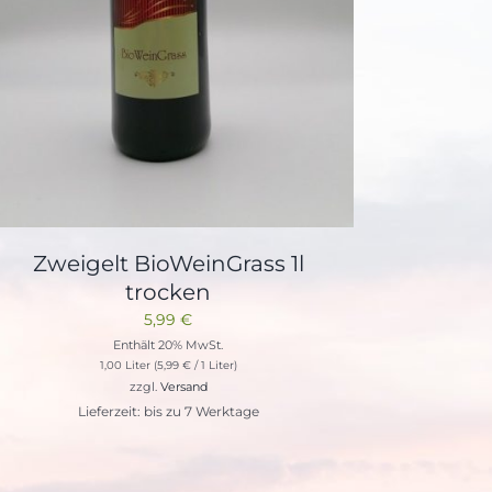
Zweigelt BioWeinGrass 1l
trocken
5,99
€
Enthält 20% MwSt.
1,00 Liter (
5,99
€
/ 1 Liter)
zzgl.
Versand
Lieferzeit: bis zu 7 Werktage