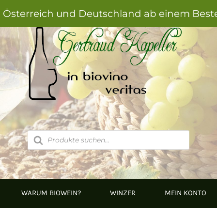
h Österreich und Deutschland ab einem Best
Products
search
WARUM BIOWEIN?
WINZER
MEIN KONTO