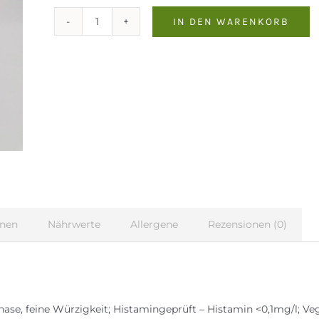
IN DEN WARENKORB
Zweigelt
-
Classic
Alte
Reben
Weingut
Weiss
2018
Menge
onen
Nährwerte
Allergene
Rezensionen (0)
ase, feine Würzigkeit; Histamingeprüft – Histamin <0,1mg/l; Ve