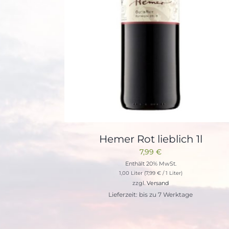
Hemer Rot lieblich 1l
7,99
€
Enthält 20% MwSt.
1,00 Liter (
7,99
€
/ 1 Liter)
zzgl.
Versand
Lieferzeit: bis zu 7 Werktage