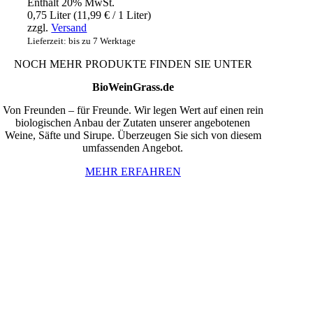
Enthält 20% MwSt.
0,75 Liter (
11,99
€
/ 1 Liter)
zzgl.
Versand
Lieferzeit: bis zu 7 Werktage
NOCH MEHR PRODUKTE FINDEN SIE UNTER
BioWeinGrass.de
Von Freunden – für Freunde. Wir legen Wert auf einen rein
biologischen Anbau der Zutaten unserer angebotenen
Weine, Säfte und Sirupe. Überzeugen Sie sich von diesem
umfassenden Angebot.
MEHR ERFAHREN
InBiovinoVeritas
Adresse:
Weidli 166, 6621 Bichlbach
Land:
Österreich