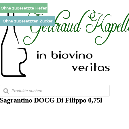
Zum
Ohne zugesetzte Hefen
Inhalt
springen
Ohne zugesetzten Zucker
Products
search
Sagrantino DOCG Di Filippo 0,75l