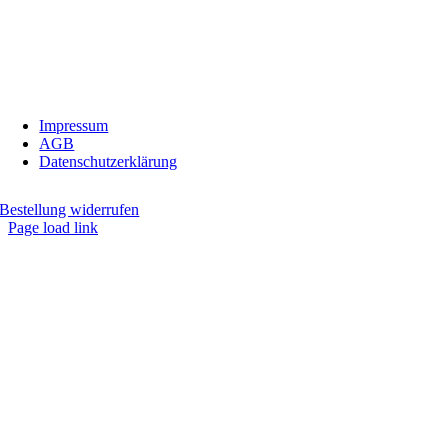
Telefon:
0676/9134006
Fax:
05674/5235
E-Mail:
inbiovinoveritas@gmx.at
Impressum
AGB
Datenschutzerklärung
Bestellung widerrufen
Page load link
Nach
oben