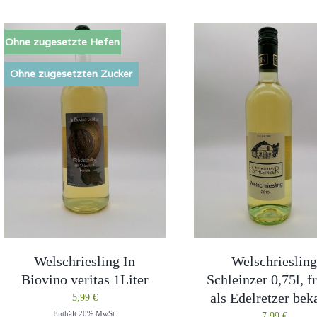
Ohne zugesetzte Hefen
Ohne zugesetzten Zucker
Welschriesling In
Welschrieslin
Biovino veritas 1Liter
Schleinzer 0,75l, f
als Edelretzer bek
5,99
€
Enthält 20% MwSt.
7,99
€