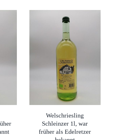
g
Welschriesling
rüher
Schleinzer 1l, war
annt
früher als Edelretzer
bekannt