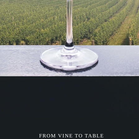
Muskat
3
Müller Thurgau
3
Nerello Mascalese
1
Nero d Ávola
1
Nero d´avola
1
Pecorino
4
Petit Grain
1
Pinot Grigio
8
Pinot noir
6
Portugieser
3
Primitivo
14
Raboso
1
Regent
2
Rheinriesling
1
FROM VINE TO TABLE