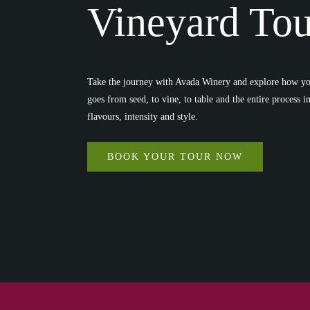
Riesling
6
Vineyard Tou
Rondella
1
Rondinela
1
Rondinella
2
Take the journey with Avada Winery and explore how you
Sangiovese
3
goes from seed, to vine, to table and the entire process 
Sankt Laurent
2
flavours, intensity and style.
Sauvignon blanc
2
BOOK YOUR TOUR NOW
Silvaner
2
Solaris
2
Spätburgunder
4
Syrah
4
Sämling
2
Tempranillo
4
Trebbiano
3