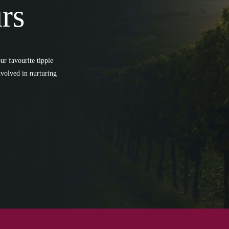
rs
r favourite tipple
involved in nurturing