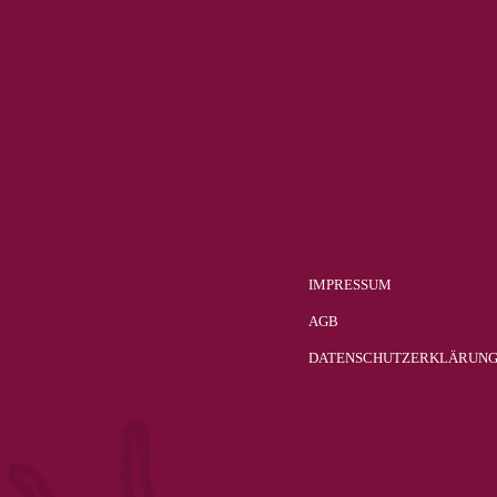
Verdejo
1
Weissburgunder
2
weisser Burgunder
1
Welschriesling
3
Zibibbo
1
Zweigelt
23
IMPRESSUM
AGB
DATENSCHUTZERKLÄRUN