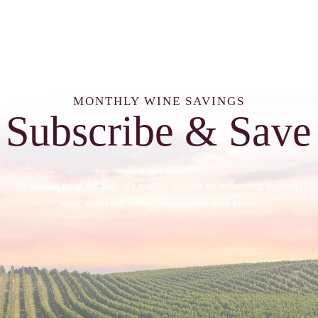
MONTHLY WINE SAVINGS
Subscribe & Save
By signing up to our monthly mailing list you are welcoming the latest
news, wines and savings directly into your inbox.