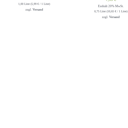
1,00 Liter (
5,99
€
/ 1 Liter)
Enthält 20% MwSt.
zzgl.
Versand
0,75 Liter (
10,65
€
/ 1 Liter)
zzgl.
Versand