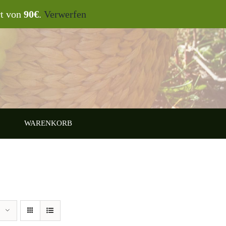
rt von
90€
.
Verwerfen
WARENKORB