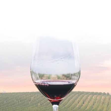
Gewürztraminer
1
Glera
14
Graciano
2
Grenache
1
Grillo
1
Grüner Veltliner
7
Macabeo
1
Malvasia
3
Manzoni
2
Merlot
40
Molinara
1
Montepulciano
14
Morillon
1
Morio Muskat
1