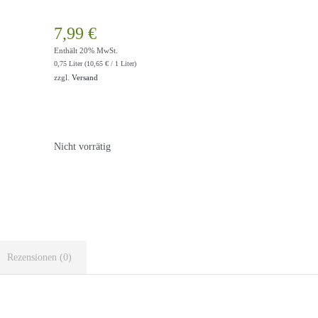
7,99
€
Enthält 20% MwSt.
0,75 Liter (
10,65
€
/ 1 Liter)
zzgl.
Versand
Nicht vorrätig
Rezensionen (0)