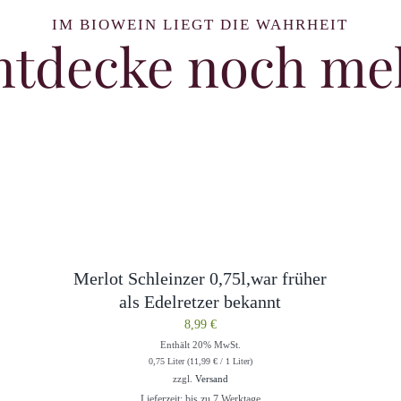
IM BIOWEIN LIEGT DIE WAHRHEIT
ntdecke noch me
Merlot Schleinzer 0,75l,war früher
als Edelretzer bekannt
8,99
€
Enthält 20% MwSt.
0,75 Liter (
11,99
€
/ 1 Liter)
zzgl.
Versand
Lieferzeit: bis zu 7 Werktage