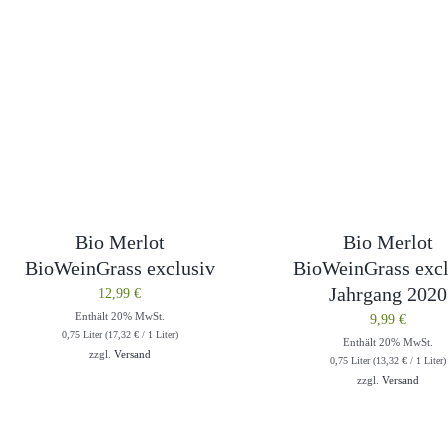
Bio Merlot
Bio Merlot
BioWeinGrass exclusiv
BioWeinGrass excl
Jahrgang 2020
12,99
€
Enthält 20% MwSt.
9,99
€
0,75 Liter (
17,32
€
/ 1 Liter)
Enthält 20% MwSt.
zzgl.
Versand
0,75 Liter (
13,32
€
/ 1 Liter)
zzgl.
Versand