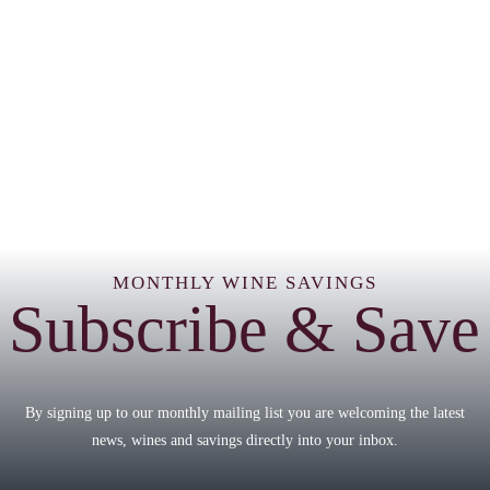
MONTHLY WINE SAVINGS
Subscribe & Save
By signing up to our monthly mailing list you are welcoming the latest
news, wines and savings directly into your inbox.