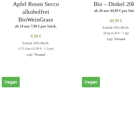
Apfel Rosen Secco
Bio – Dinkel 20
alkoholfrei
ab 26 nur
44,99
€
pro Stü
BioWeinGrass
49,99
€
ab 24 nur
7,99
€
pro Stück.
Enthält 10% MwSt.
20 kg (
2,50
€
/ 1 kg)
8,99
€
zzgl.
Versand
Enthält 20% MwSt.
0,75 Liter (
11,99
€
/ 1 Liter)
zzgl.
Versand
Vegan
Vegan