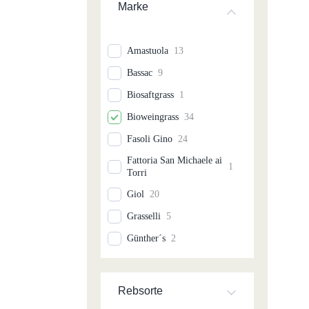
Marke
Amastuola
13
Bassac
9
Biosaftgrass
1
Bioweingrass
34
Fasoli Gino
24
Fattoria San Michaele ai
1
Torri
Giol
20
Grasselli
5
Günther´s
2
Hemer
24
Hermer
1
Rebsorte
Hysteriefree Bioweingut