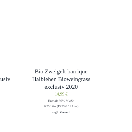
Bio Zweigelt barrique
usiv
Halblehen Bioweingrass
exclusiv 2020
14,99
€
Enthält 20% MwSt.
0,75 Liter (
19,99
€
/ 1 Liter)
zzgl.
Versand