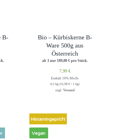
e B-
Bio – Kürbiskerne B-
Ware 500g aus
Österreich
ck.
ab 3 nur
189,00
€
pro Stück.
7,99
€
Enthält 10% MwSt.
0,5 kg (
15,98
€
/ 1 kg)
zzgl.
Versand
Histamingeprüft
r
Vegan