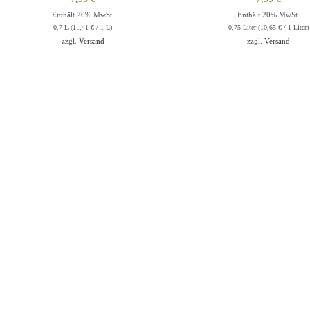
Enthält 20% MwSt.
Enthält 20% MwSt.
0,7 L (
11,41
€
/ 1 L)
0,75 Liter (
10,65
€
/ 1 Liter)
zzgl.
Versand
zzgl.
Versand