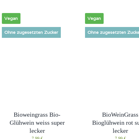
Vegan
Vegan
Ohne zugesetzten Zucker
Ohne zugesetzten Zucke
Bioweingrass Bio-
BioWeinGrass
Glühwein weiss super
Bioglühwein rot s
lecker
lecker
7,99
€
7,99
€