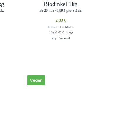
kg
Biodinkel 1kg
ck.
ab 26 nur
45,99
€
pro Stück.
2,89
€
Enthält 10% MwSt.
1 kg (
2,89
€
/ 1 kg)
zzgl.
Versand
Vegan