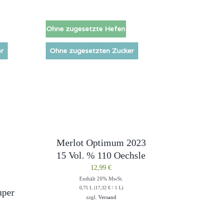
Ohne zugesetzte Hefen
r
Ohne zugesetzten Zucker
Merlot Optimum 2023
15 Vol. % 110 Oechsle
12,99
€
Enthält 20% MwSt.
0,75 L (
17,32
€
/ 1 L)
uper
zzgl.
Versand