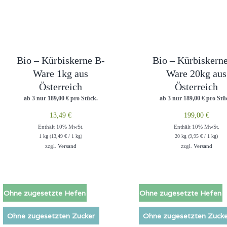
Bio – Kürbiskerne B-
Bio – Kürbiskern
Ware 1kg aus
Ware 20kg aus
Österreich
Österreich
ab 3 nur
189,00
€
pro Stück.
ab 3 nur
189,00
€
pro Stü
13,49
€
199,00
€
Enthält 10% MwSt.
Enthält 10% MwSt.
1 kg (
13,49
€
/ 1 kg)
20 kg (
9,95
€
/ 1 kg)
zzgl.
Versand
zzgl.
Versand
Ohne zugesetzte Hefen
Ohne zugesetzte Hefen
Ohne zugesetzten Zucker
Ohne zugesetzten Zucke