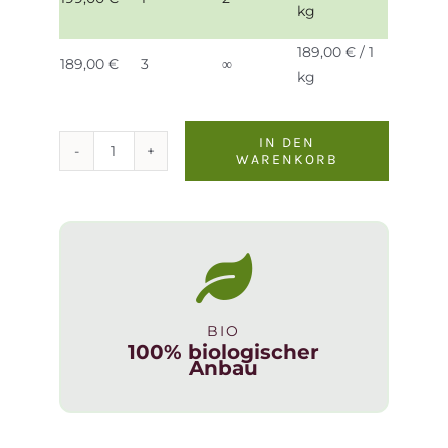
kg
189,00
€
/ 1
189,00
€
3
∞
kg
IN DEN
WARENKORB
Bio
-
Kürbiskerne
B-
Ware
1kg
aus
BIO
Österreich
100% biologischer
Menge
Anbau