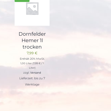
Dornfelder
Hemer 1l
trocken
7,99
€
Enthält 20% MwSt.
1,00 Liter (
7,99
€
/ 1
Liter)
zzgl.
Versand
Lieferzeit: bis zu 7
Werktage