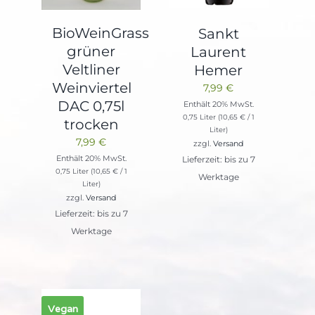
BioWeinGrass
Sankt
grüner
Laurent
Veltliner
Hemer
Weinviertel
7,99
€
DAC 0,75l
Enthält 20% MwSt.
0,75 Liter (
10,65
€
/ 1
trocken
Liter)
7,99
€
zzgl.
Versand
Enthält 20% MwSt.
Lieferzeit: bis zu 7
0,75 Liter (
10,65
€
/ 1
Werktage
Liter)
zzgl.
Versand
Lieferzeit: bis zu 7
Werktage
Vegan