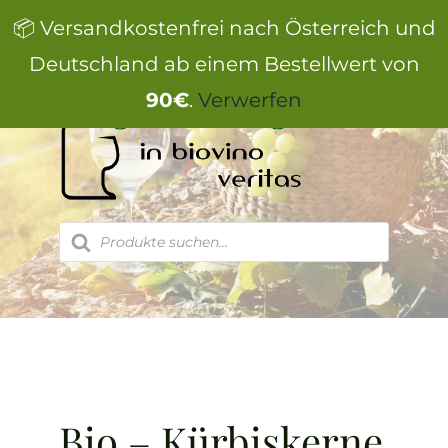
Zum
📦 Versandkostenfrei nach Österreich und
Inhalt
springen
Deutschland ab einem Bestellwert von
90€
.
Verwerfen
Products
search
Bio – Kürbiskerne