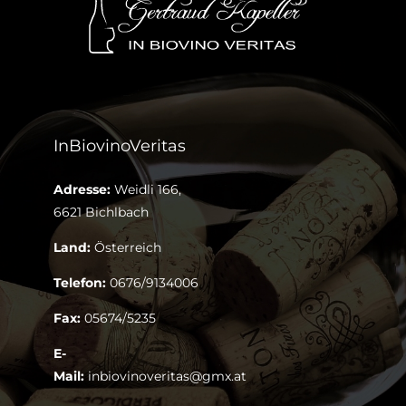
InBiovinoVeritas
Adresse:
Weidli 166,
6621 Bichlbach
Land:
Österreich
Telefon:
0676/9134006
Fax:
05674/5235
E-
Mail:
inbiovinoveritas@gmx.at