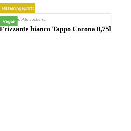
Zum
Histamingeprüft
Vegan
Vegan
Inhalt
springen
Products
search
Vegan
Frizzante bianco Tappo Corona 0,75l
Vegan