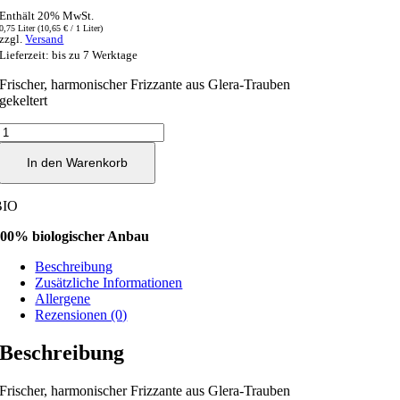
Enthält 20% MwSt.
0,75 Liter (
10,65
€
/ 1 Liter)
zzgl.
Versand
Lieferzeit: bis zu 7 Werktage
Frischer, harmonischer Frizzante aus Glera-Trauben
gekeltert
Frizzante
bianco
Tappo
In den Warenkorb
Corona
0,75l
BIO
Menge
00% biologischer Anbau
Beschreibung
Zusätzliche Informationen
Allergene
Rezensionen (0)
Beschreibung
Frischer, harmonischer Frizzante aus Glera-Trauben