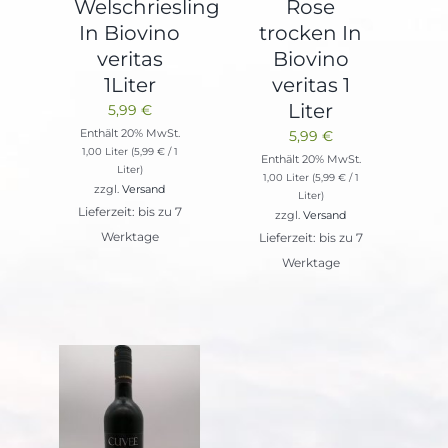
Welschriesling
Rose
In Biovino
trocken In
veritas
Biovino
1Liter
veritas 1
Liter
5,99
€
Enthält 20% MwSt.
5,99
€
1,00 Liter (
5,99
€
/ 1
Enthält 20% MwSt.
Liter)
1,00 Liter (
5,99
€
/ 1
zzgl.
Versand
Liter)
Lieferzeit: bis zu 7
zzgl.
Versand
Werktage
Lieferzeit: bis zu 7
Werktage