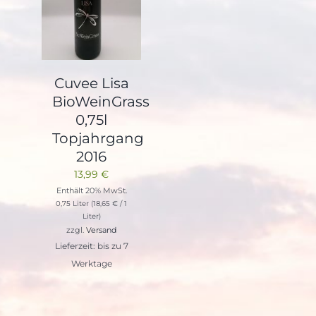
Cuvee Lisa
BioWeinGrass
0,75l
Topjahrgang
2016
13,99
€
Enthält 20% MwSt.
0,75 Liter (
18,65
€
/ 1
Liter)
zzgl.
Versand
Lieferzeit: bis zu 7
Werktage