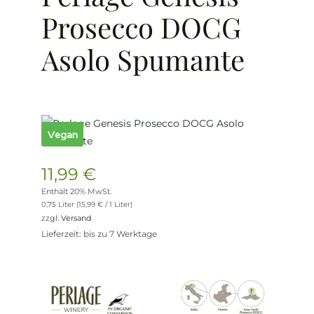
Prosecco DOCG
Asolo Spumante
Vegan
11,99
€
Enthält 20% MwSt.
0,75 Liter (
15,99
€
/ 1 Liter)
zzgl.
Versand
Lieferzeit: bis zu 7 Werktage