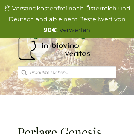
Zum
📦 Versandkostenfrei nach Österreich und
Inhalt
springen
Deutschland ab einem Bestellwert von
90€
.
Verwerfen
Products
search
Perlage Genesis