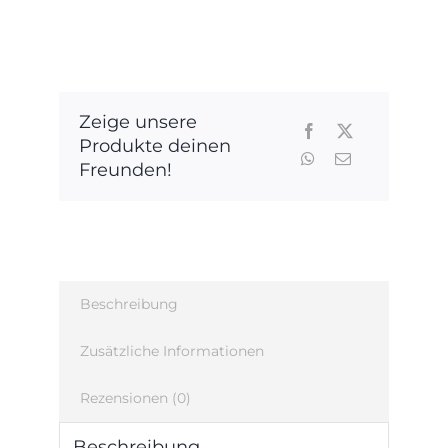
am
See,
Gasthof
Hasen
Waltenhofen,
Zeige unsere
und
Produkte deinen
Tante
Freunden!
Paula
Rosenheim...
Menge
Beschreibung
Zusätzliche Informationen
Rezensionen (0)
Beschreibung