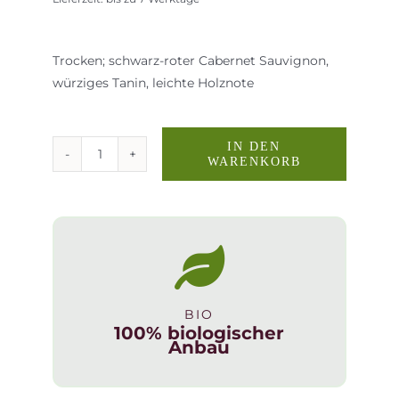
Trocken; schwarz-roter Cabernet Sauvignon,
würziges Tanin, leichte Holznote
IN DEN
WARENKORB
Cabernet
Vintage
0,75l
Vini
Giol
Biowein
bei
BIO
Olivenbauer
100% biologischer
Füssen,
Anbau
Wertach,
Hopfen