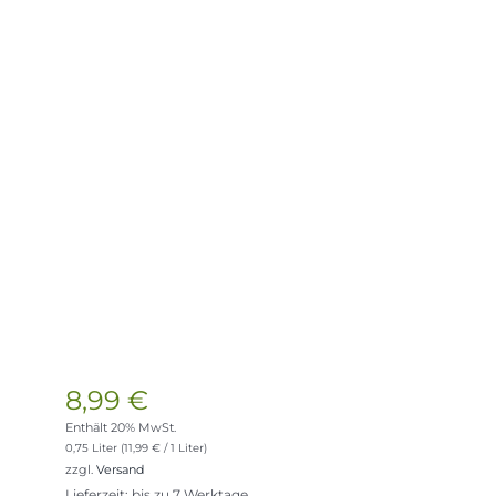
8,99
€
Enthält 20% MwSt.
0,75 Liter (
11,99
€
/ 1 Liter)
zzgl.
Versand
Lieferzeit: bis zu 7 Werktage