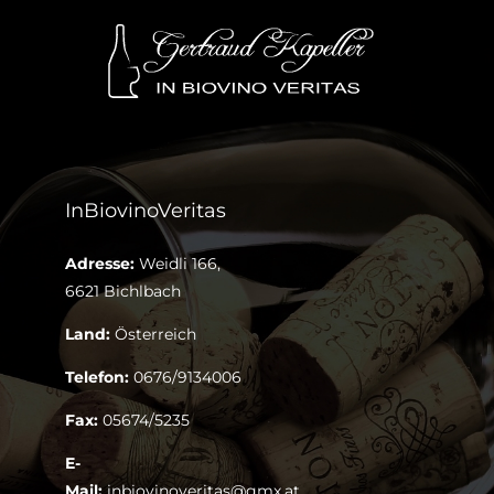
InBiovinoVeritas
Adresse:
Weidli 166,
6621 Bichlbach
Land:
Österreich
Telefon:
0676/9134006
Fax:
05674/5235
E-
Mail:
inbiovinoveritas@gmx.at