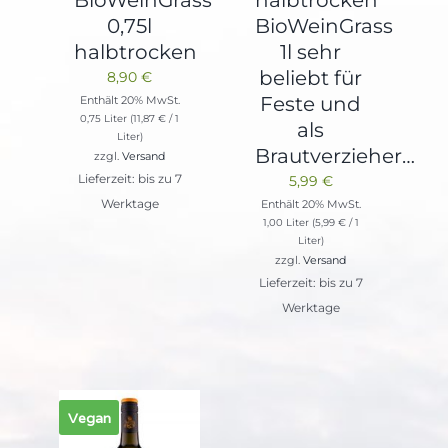
BioWeinGrass
halbtrocken
0,75l
BioWeinGrass
halbtrocken
1l sehr
beliebt für
8,90
€
Feste und
Enthält 20% MwSt.
0,75 Liter (
11,87
€
/ 1
als
Liter)
Brautverzieher…
zzgl.
Versand
Lieferzeit: bis zu 7
5,99
€
Werktage
Enthält 20% MwSt.
1,00 Liter (
5,99
€
/ 1
Liter)
zzgl.
Versand
Lieferzeit: bis zu 7
Werktage
Vegan