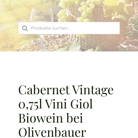
Zum
Inhalt
springen
Products
search
Cabernet Vintage
0,75l Vini Giol
Biowein bei
Olivenbauer