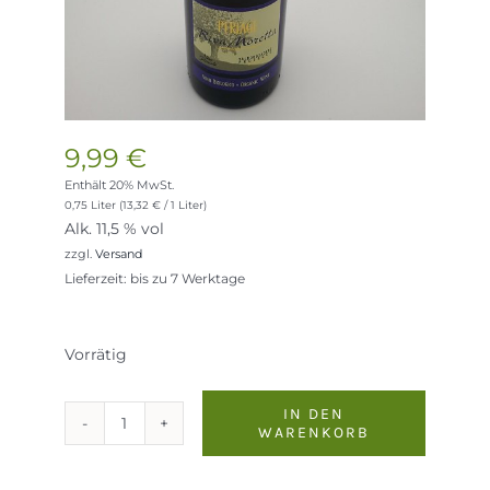
9,99
€
Enthält 20% MwSt.
0,75 Liter (
13,32
€
/ 1 Liter)
Alk. 11,5 % vol
zzgl.
Versand
Lieferzeit: bis zu 7 Werktage
Vorrätig
IN DEN
WARENKORB
Riva
Moretta
Prosecco