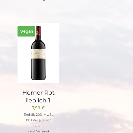
Vegan
Hemer Rot
lieblich 1l
7,99
€
Enthält 20% MwSt.
1,00 Liter (
7,99
€
/ 1
Liter)
zzgl.
Versand