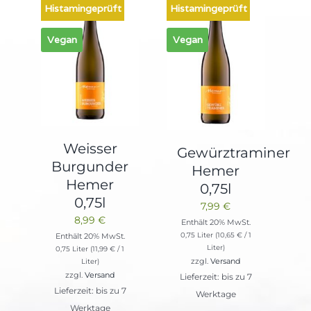
Histamingeprüft
Histamingeprüft
Vegan
Vegan
Weisser
Gewürztraminer
Burgunder
Hemer
Hemer
0,75l
0,75l
7,99
€
8,99
€
Enthält 20% MwSt.
0,75 Liter (
10,65
€
/ 1
Enthält 20% MwSt.
Liter)
0,75 Liter (
11,99
€
/ 1
zzgl.
Versand
Liter)
zzgl.
Versand
Lieferzeit: bis zu 7
Lieferzeit: bis zu 7
Werktage
Werktage