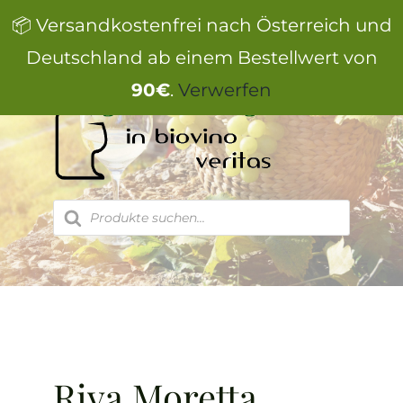
Zum
📦 Versandkostenfrei nach Österreich und
Inhalt
springen
Deutschland ab einem Bestellwert von
90€
.
Verwerfen
Products
search
Riva Moretta