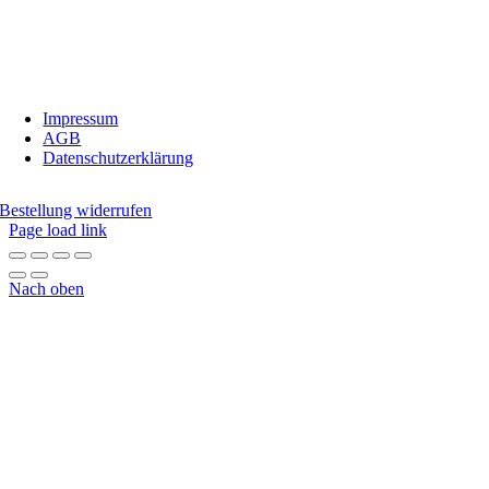
Telefon:
0676/9134006
Fax:
05674/5235
E-Mail:
inbiovinoveritas@gmx.at
Impressum
AGB
Datenschutzerklärung
Bestellung widerrufen
Page load link
Nach oben