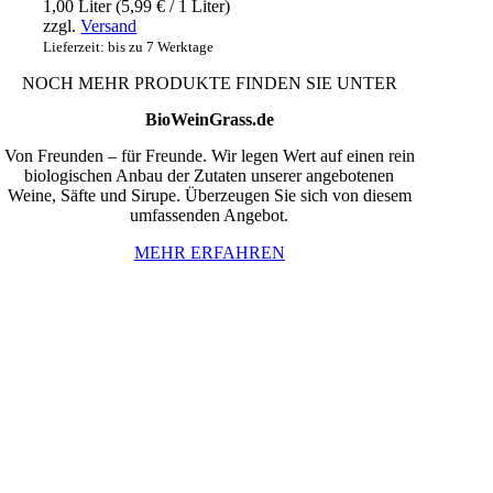
1,00 Liter (
5,99
€
/ 1 Liter)
zzgl.
Versand
Lieferzeit: bis zu 7 Werktage
NOCH MEHR PRODUKTE FINDEN SIE UNTER
BioWeinGrass.de
Von Freunden – für Freunde. Wir legen Wert auf einen rein
biologischen Anbau der Zutaten unserer angebotenen
Weine, Säfte und Sirupe. Überzeugen Sie sich von diesem
umfassenden Angebot.
MEHR ERFAHREN
InBiovinoVeritas
Adresse:
Weidli 166, 6621 Bichlbach
Land:
Österreich