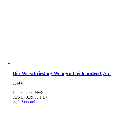
Bio-Welschriesling Weingut Heideboden 0,75l
7,49
€
Enthält 20% MwSt.
0,75 L (
9,99
€
/ 1 L)
zzgl.
Versand