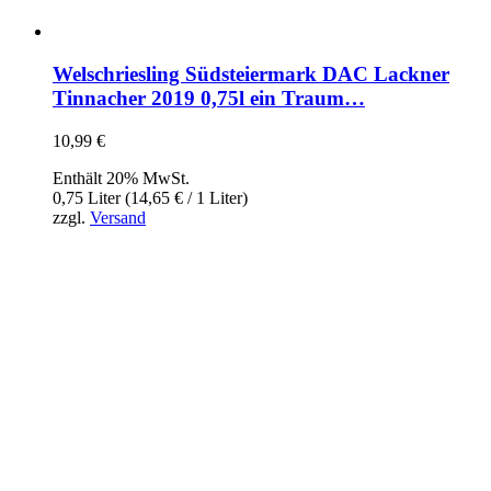
Welschriesling Südsteiermark DAC Lackner
Tinnacher 2019 0,75l ein Traum…
10,99
€
Enthält 20% MwSt.
0,75 Liter (
14,65
€
/ 1 Liter)
zzgl.
Versand
InBiovinoVeritas
Adresse:
Weidli 166, 6621 Bichlbach
Land:
Österreich
Telefon:
0676/9134006