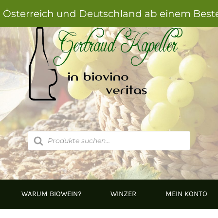
h Österreich und Deutschland ab einem Best
Products
search
WARUM BIOWEIN?
WINZER
MEIN KONTO