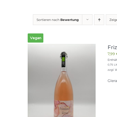
Sortieren nach
Bewertung
Zei
Vegan
Fri
7,99
Enthäl
0,75 Lit
zzgl.
V
Glera