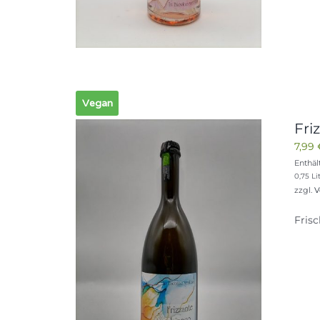
Vegan
Fri
7,99
Enthäl
0,75 Lit
zzgl.
V
Frisc