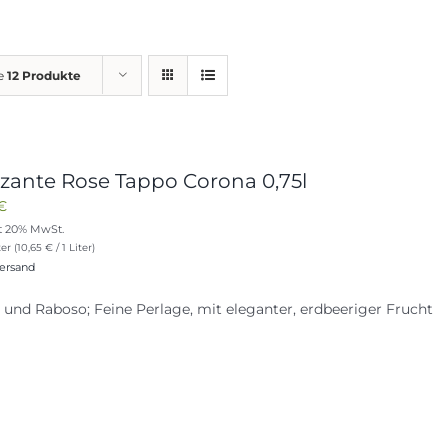
ge
12 Produkte
zzante Rose Tappo Corona 0,75l
€
t 20% MwSt.
er (
10,65
€
/ 1 Liter)
ersand
 und Raboso; Feine Perlage, mit eleganter, erdbeeriger Frucht