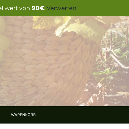
ellwert von
90€
.
Verwerfen
WARENKORB