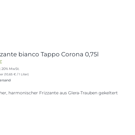
zzante bianco Tappo Corona 0,75l
€
t 20% MwSt.
er (
10,65
€
/ 1 Liter)
ersand
her, harmonischer Frizzante aus Glera-Trauben gekeltert