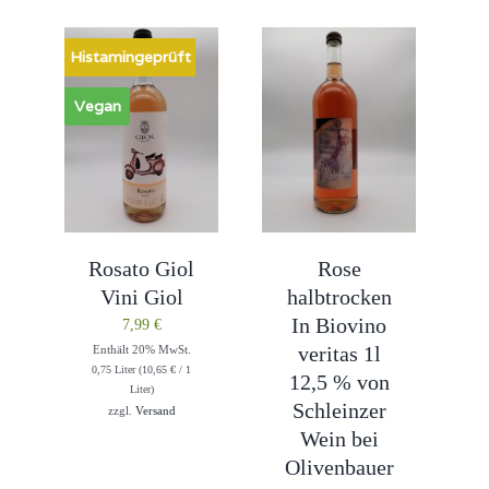
Histamingeprüft
Vegan
Rosato Giol
Rose
Vini Giol
halbtrocken
In Biovino
7,99
€
veritas 1l
Enthält 20% MwSt.
0,75 Liter (
10,65
€
/ 1
12,5 % von
Liter)
Schleinzer
zzgl.
Versand
Wein bei
Olivenbauer