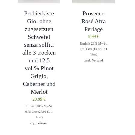
Probierkiste
Prosecco
Giol ohne
Rosé Afra
zugesetzten
Perlage
Schwefel
9,99
€
senza solfiti
Enthält 20% MwSt.
0,75 Liter (
13,32
€
/ 1
alle 3 trocken
Liter)
und 12,5
zzgl.
Versand
vol.% Pinot
Grigio,
Cabernet und
Merlot
20,99
€
Enthält 20% MwSt.
0,75 Liter (
27,99
€
/ 1
Liter)
zzgl.
Versand