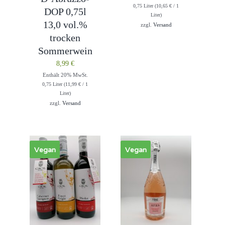
0,75 Liter (
10,65
€
/ 1
DOP 0,75l
Liter)
13,0 vol.%
zzgl.
Versand
trocken
Sommerwein
8,99
€
Enthält 20% MwSt.
0,75 Liter (
11,99
€
/ 1
Liter)
zzgl.
Versand
Vegan
Vegan