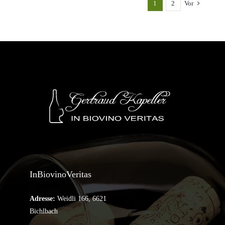
1
2
Vor
InBiovinoVeritas
Adresse:
Weidli 166, 6621
Bichlbach