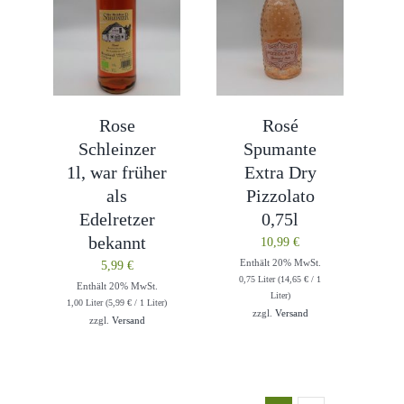
Rose
Rosé
Schleinzer
Spumante
1l, war früher
Extra Dry
als
Pizzolato
Edelretzer
0,75l
bekannt
10,99
€
Enthält 20% MwSt.
5,99
€
0,75 Liter (
14,65
€
/ 1
Enthält 20% MwSt.
Liter)
1,00 Liter (
5,99
€
/ 1 Liter)
zzgl.
Versand
zzgl.
Versand