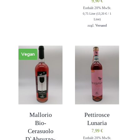
9,90
€
Enthält 20% MwSt.
0,75 Liter (
13,20
€
/ 1
Liter)
zzgl.
Versand
Vegan
Mallorio
Pettirosce
Bio-
Lunaria
Cerasuolo
7,99
€
D`Abruzzo-
Enthält 20% MwSt.