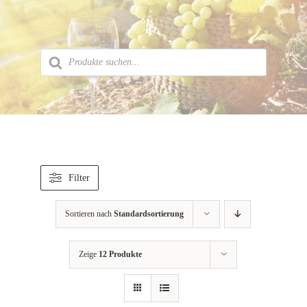
Zum
Inhalt
springen
Products
search
Filter
Sortieren nach
Standardsortierung
Zeige
12 Produkte