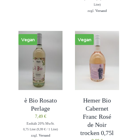
Liter)
zzgl.
Versand
Vegan
Vegan
è Bio Rosato
Hemer Bio
Perlage
Cabernet
Franc Rosé
7,49
€
de Noir
Enthält 20% MwSt.
0,75 Liter (
9,99
€
/ 1 Liter)
trocken 0,75l
zzgl.
Versand