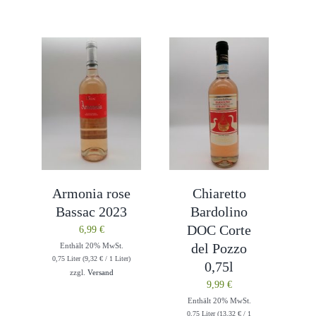
Armonia rose
Chiaretto
Bassac 2023
Bardolino
DOC Corte
6,99
€
del Pozzo
Enthält 20% MwSt.
0,75 Liter (
9,32
€
/ 1 Liter)
0,75l
zzgl.
Versand
9,99
€
Enthält 20% MwSt.
0,75 Liter (
13,32
€
/ 1