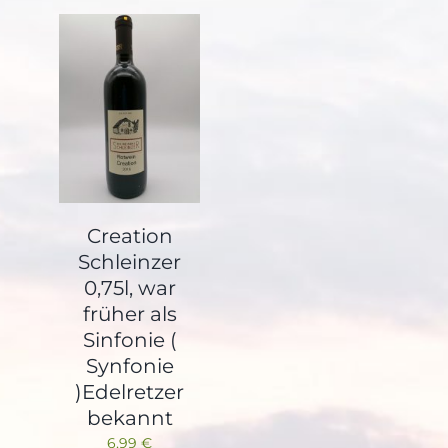
Creation
Schleinzer
0,75l, war
früher als
Sinfonie (
Synfonie
)Edelretzer
bekannt
6,99
€