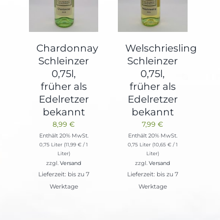
Chardonnay
Welschriesling
Schleinzer
Schleinzer
0,75l,
0,75l,
früher als
früher als
Edelretzer
Edelretzer
bekannt
bekannt
8,99
€
7,99
€
Enthält 20% MwSt.
Enthält 20% MwSt.
0,75 Liter (
11,99
€
/ 1
0,75 Liter (
10,65
€
/ 1
Liter)
Liter)
zzgl.
Versand
zzgl.
Versand
Lieferzeit: bis zu 7
Lieferzeit: bis zu 7
Werktage
Werktage