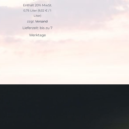
Enthält 20% MwSt.
0,75 Liter (
9,32
€
/ 1
Liter)
zzgl.
Versand
Lieferzeit: bis zu 7
Werktage