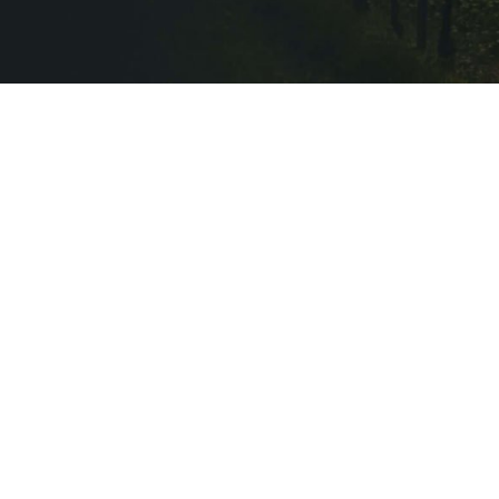
InBiovinoVeritas
Adresse:
Weidli 166,
6621 Bichlbach
Land:
Österreich