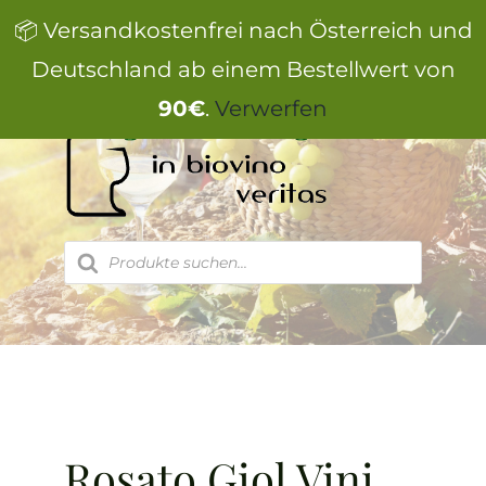
Zum
📦 Versandkostenfrei nach Österreich und
Inhalt
springen
Deutschland ab einem Bestellwert von
90€
.
Verwerfen
Products
search
Rosato Giol Vini