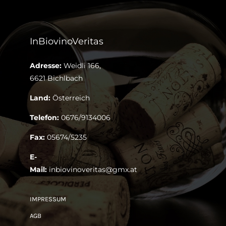
InBiovinoVeritas
Adresse:
Weidli 166,
6621 Bichlbach
Land:
Österreich
Telefon:
0676/9134006
Fax:
05674/5235
E-
Mail:
inbiovinoveritas@gmx.at
IMPRESSUM
AGB