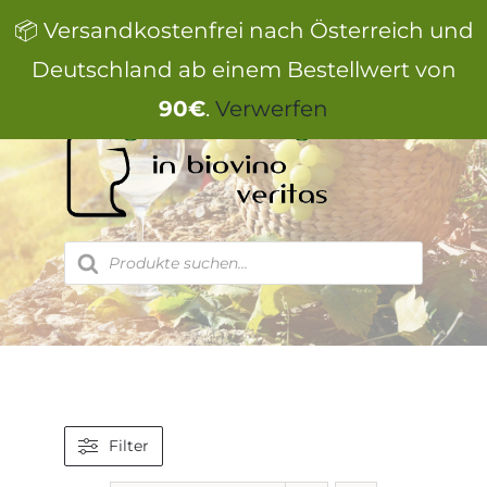
Zum
📦 Versandkostenfrei nach Österreich und
Inhalt
springen
Deutschland ab einem Bestellwert von
90€
.
Verwerfen
Products
search
Filter