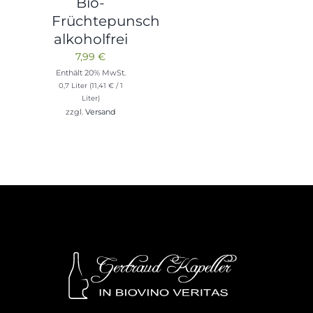
Bio-
Früchtepunsch
alkoholfrei
7,99
€
Enthält 20% MwSt.
0,7 Liter (
11,41
€
/ 1
Liter)
zzgl.
Versand