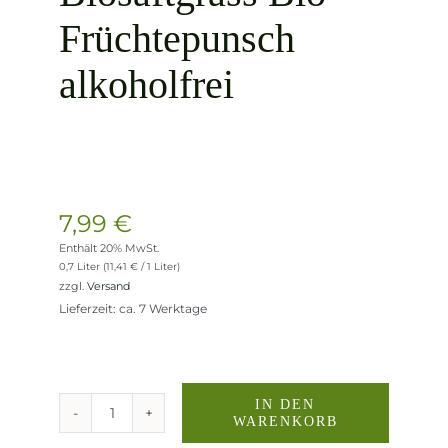
Früchtepunsch
alkoholfrei
Vegan
7,99
€
Ohne zugesetzten Zucker
Enthält 20% MwSt.
0,7 Liter (
11,41
€
/ 1 Liter)
zzgl.
Versand
Lieferzeit: ca. 7 Werktage
IN DEN
WARENKORB
Biosaftgrass