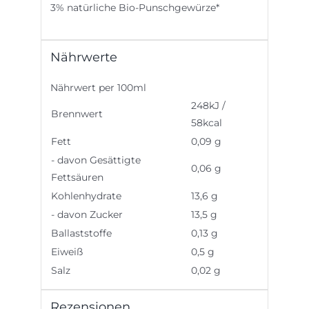
3% natürliche Bio-Punschgewürze*
Nährwerte
Nährwert per 100ml
248kJ /
Brennwert
58kcal
Fett
0,09 g
- davon Gesättigte
0,06 g
Fettsäuren
Kohlenhydrate
13,6 g
- davon Zucker
13,5 g
Ballaststoffe
0,13 g
Eiweiß
0,5 g
Salz
0,02 g
Rezensionen