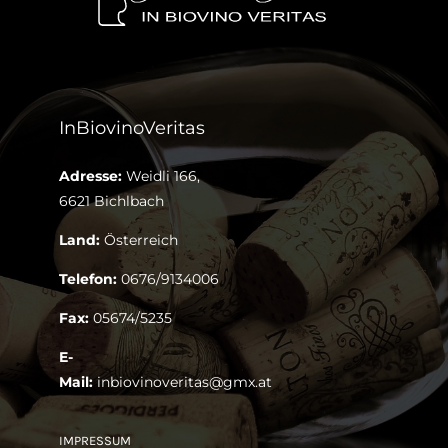
InBiovinoVeritas
Adresse:
Weidli 166,
6621 Bichlbach
Land:
Österreich
Telefon:
0676/9134006
Fax:
05674/5235
E-
Mail:
inbiovinoveritas@gmx.at
IMPRESSUM