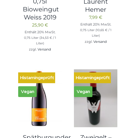
0,75l
Laurent
Bioweingut
Hemer
Weiss 2019
7,99
€
Enthält 20% MwSt.
25,90
€
0,75 Liter (
10,65
€
/ 1
Enthält 20% MwSt.
Liter)
0,75 Liter (
34,53
€
/ 1
zzgl.
Versand
Liter)
zzgl.
Versand
Histamingeprüft
Histamingeprüft
Vegan
Vegan
Spätburgunder
Zweigelt –