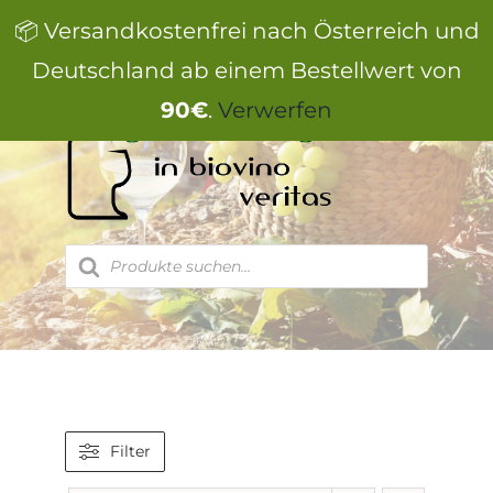
Zum
📦 Versandkostenfrei nach Österreich und
Inhalt
springen
Deutschland ab einem Bestellwert von
90€
.
Verwerfen
Products
search
Filter