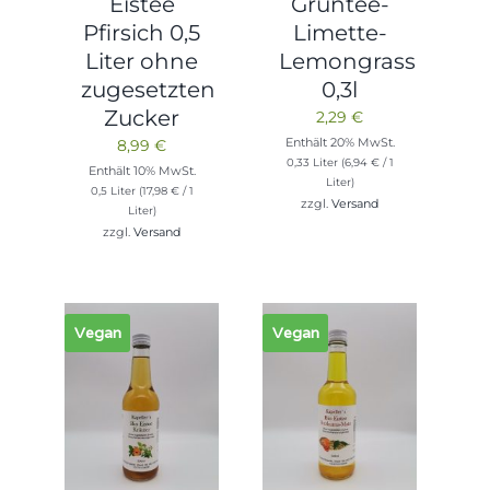
Eistee
Grüntee-
Pfirsich 0,5
Limette-
Liter ohne
Lemongrass
zugesetzten
0,3l
Zucker
2,29
€
Enthält 20% MwSt.
8,99
€
0,33 Liter (
6,94
€
/ 1
Enthält 10% MwSt.
Liter)
0,5 Liter (
17,98
€
/ 1
zzgl.
Versand
Liter)
zzgl.
Versand
Vegan
Vegan