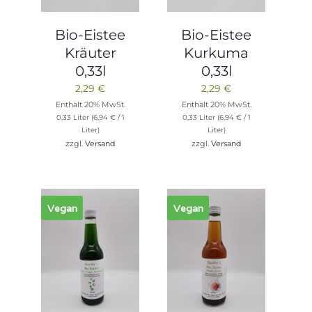
Bio-Eistee
Bio-Eistee
Kräuter
Kurkuma
0,33l
0,33l
2,29
€
2,29
€
Enthält 20% MwSt.
Enthält 20% MwSt.
0,33 Liter (
6,94
€
/ 1
0,33 Liter (
6,94
€
/ 1
Liter)
Liter)
zzgl.
Versand
zzgl.
Versand
Vegan
Vegan