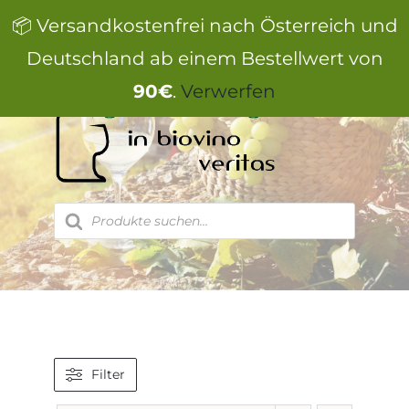
Zum
📦 Versandkostenfrei nach Österreich und
Inhalt
springen
Deutschland ab einem Bestellwert von
90€
.
Verwerfen
Products
search
Filter