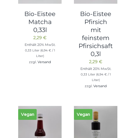
Bio-Eistee
Bio-Eistee
Matcha
Pfirsich
0,33l
mit
feinstem
2,29
€
Pfirsichsaft
Enthält 20% MwSt.
0,33 Liter (
6,94
€
/ 1
0,3l
Liter)
2,29
€
zzgl.
Versand
Enthält 20% MwSt.
0,33 Liter (
6,94
€
/ 1
Liter)
zzgl.
Versand
Vegan
Vegan