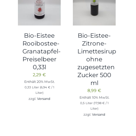
Bio-Eistee
Bio-Eistee-
Rooibostee-
Zitrone-
Granatapfel-
Limettesirup
Preiselbeer
ohne
0,33l
zugesetzten
Zucker 500
2,29
€
ml
Enthält 20% MwSt.
0,33 Liter (
6,94
€
/ 1
8,99
€
Liter)
Enthält 10% MwSt.
zzgl.
Versand
0,5 Liter (
17,98
€
/ 1
Liter)
zzgl.
Versand