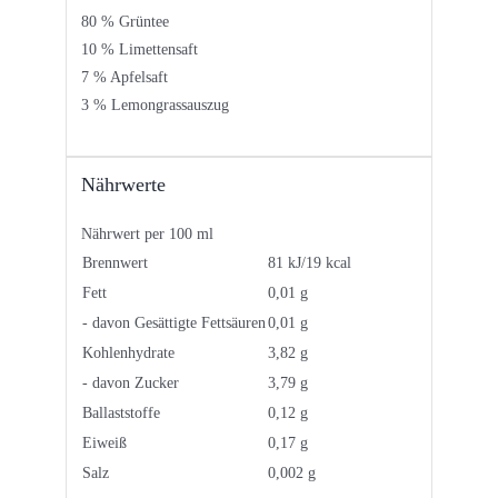
80 % Grüntee
10 % Limettensaft
7 % Apfelsaft
3 % Lemongrassauszug
Nährwerte
Nährwert per 100 ml
Brennwert
81 kJ/19 kcal
Fett
0,01 g
- davon Gesättigte Fettsäuren
0,01 g
Kohlenhydrate
3,82 g
- davon Zucker
3,79 g
Ballaststoffe
0,12 g
Eiweiß
0,17 g
Salz
0,002 g