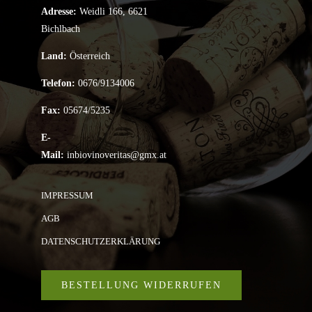
Adresse:
Weidli 166, 6621
Bichlbach
Land:
Österreich
Telefon:
0676/9134006
Fax:
05674/5235
E-
Mail:
inbiovinoveritas@gmx.at
IMPRESSUM
AGB
DATENSCHUTZERKLÄRUNG
BESTELLUNG WIDERRUFEN