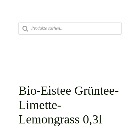
Zum
Inhalt
springen
Products
search
Bio-Eistee Grüntee-
Limette-
Lemongrass 0,3l