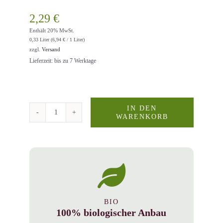
2,29
€
Enthält 20% MwSt.
0,33 Liter (
6,94
€
/ 1 Liter)
zzgl.
Versand
Lieferzeit: bis zu 7 Werktage
IN DEN
WARENKORB
Bio-
Eistee
Grüntee-
Limette-
Lemongrass
0,3l
Menge
BIO
100% biologischer Anbau