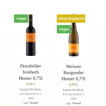
Vegan
Histamingeprüft
Vegan
Dornfelder
Weisser
feinherb
Burgunder
Hemer 0,75l
Hemer 0,75l
8,50
€
8,99
€
Enthält 20% MwSt.
Enthält 20% MwSt.
0,75 Liter (
11,33
€
/ 1
0,75 Liter (
11,99
€
/ 1
Liter)
Liter)
zzgl.
Versand
zzgl.
Versand