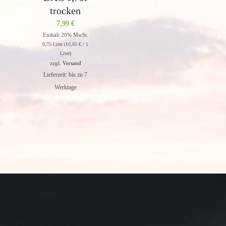
trocken
7,99
€
Enthält 20% MwSt.
0,75 Liter (
10,65
€
/ 1
Liter)
zzgl.
Versand
Lieferzeit: bis zu 7
Werktage