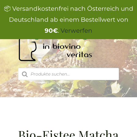
Zum
📦 Versandkostenfrei nach Österreich und
Inhalt
springen
Deutschland ab einem Bestellwert von
90€
.
Verwerfen
Products
search
Bio-Eistee Matcha