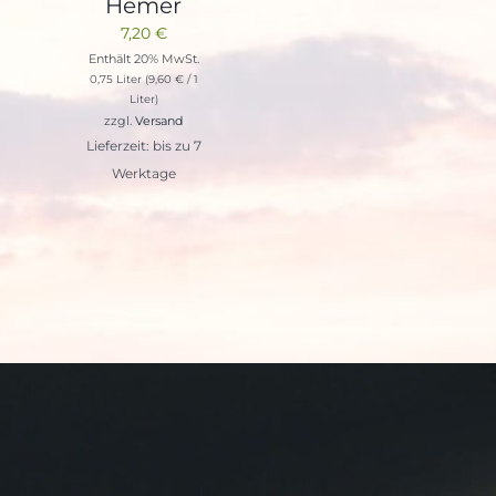
Hemer
7,20
€
Enthält 20% MwSt.
0,75 Liter (
9,60
€
/ 1
Liter)
zzgl.
Versand
Lieferzeit: bis zu 7
Werktage