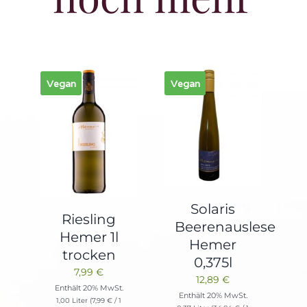
Vegan
Vegan
Solaris
Riesling
Beerenauslese
Hemer 1l
Hemer
trocken
0,375l
7,99
€
12,89
€
Enthält 20% MwSt.
Enthält 20% MwSt.
1,00 Liter (
7,99
€
/ 1