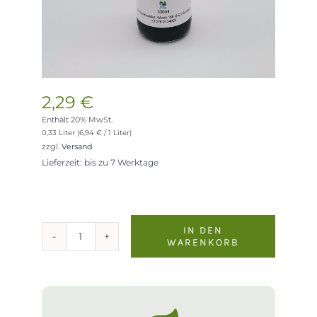
2,29
€
Enthält 20% MwSt.
0,33 Liter (
6,94
€
/ 1 Liter)
zzgl.
Versand
Lieferzeit: bis zu 7 Werktage
IN DEN
WARENKORB
Bio-
Eistee
Matcha
0,33l
Menge