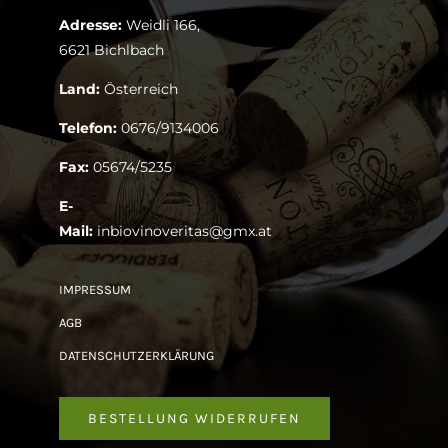
Adresse:
Weidli 166,
6621 Bichlbach
Land:
Österreich
Telefon:
0676/9134006
Fax:
05674/5235
E-
Mail:
inbiovinoveritas@gmx.at
IMPRESSUM
AGB
DATENSCHUTZERKLÄRUNG
BESTELLUNG WIDERRUFEN