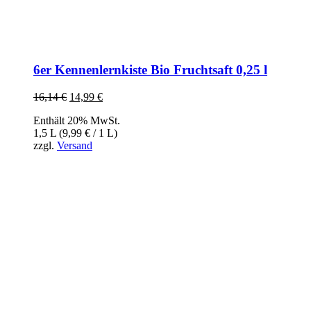
6er Kennenlernkiste Bio Fruchtsaft 0,25 l
16,14
€
Ursprünglicher
14,99
€
Aktueller
Preis
Preis
Enthält 20% MwSt.
war:
ist:
1,5 L (
9,99
€
/ 1 L)
16,14 €
14,99 €.
zzgl.
Versand