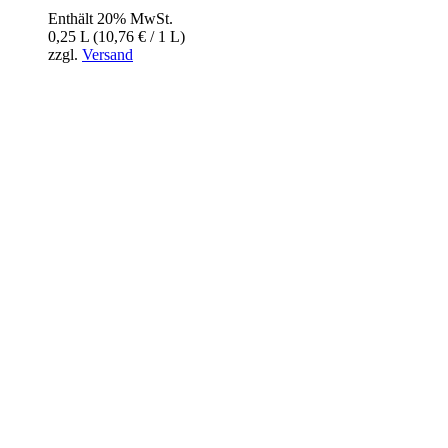
Enthält 20% MwSt.
0,25 L (
10,76
€
/ 1 L)
zzgl.
Versand