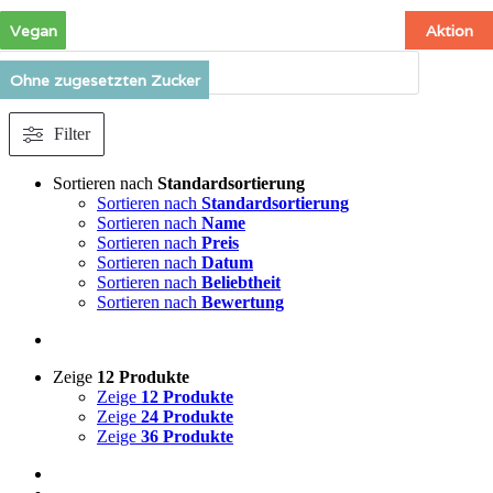
Zum
Vegan
Vegan
Vegan
Vegan
Vegan
Vegan
Vegan
Vegan
Vegan
Aktion
Aktion
Inhalt
springen
Products
search
Ohne zugesetzten Zucker
Ohne zugesetzten Zucker
Ohne zugesetzten Zucker
Ohne zugesetzten Zucker
Ohne zugesetzten Zucker
Ohne zugesetzten Zucker
Ohne zugesetzten Zucker
Ohne zugesetzten Zucker
Ohne zugesetzten Zucker
Filter
Sortieren nach
Standardsortierung
Sortieren nach
Standardsortierung
Sortieren nach
Name
Sortieren nach
Preis
Sortieren nach
Datum
Sortieren nach
Beliebtheit
Sortieren nach
Bewertung
Zeige
12 Produkte
Zeige
12 Produkte
Zeige
24 Produkte
Zeige
36 Produkte