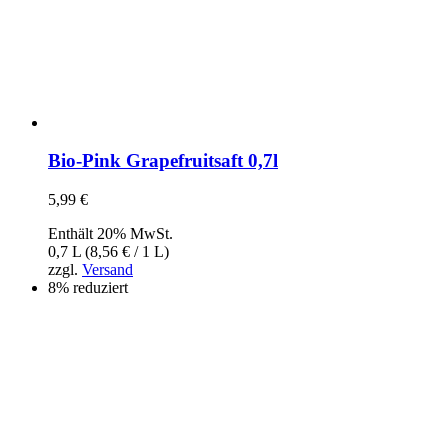
Bio-Pink Grapefruitsaft 0,7l
5,99
€
Enthält 20% MwSt.
0,7 L (
8,56
€
/ 1 L)
zzgl.
Versand
8% reduziert