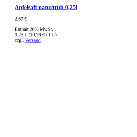
Apfelsaft naturtrüb 0,25l
2,69
€
Enthält 20% MwSt.
0,25 L (
10,76
€
/ 1 L)
zzgl.
Versand