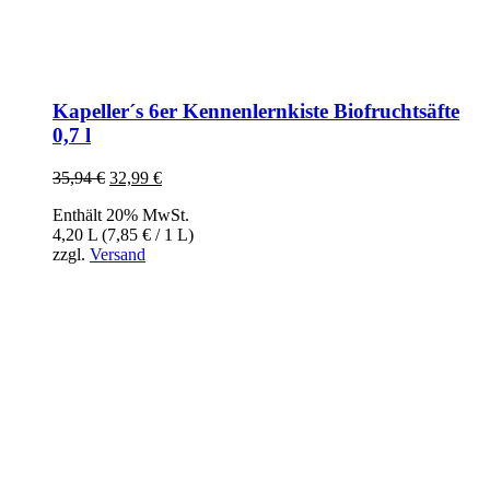
Kapeller´s 6er Kennenlernkiste Biofruchtsäfte
0,7 l
35,94
€
Ursprünglicher
32,99
€
Aktueller
Preis
Preis
Enthält 20% MwSt.
war:
ist:
4,20 L (
7,85
€
/ 1 L)
35,94 €
32,99 €.
zzgl.
Versand