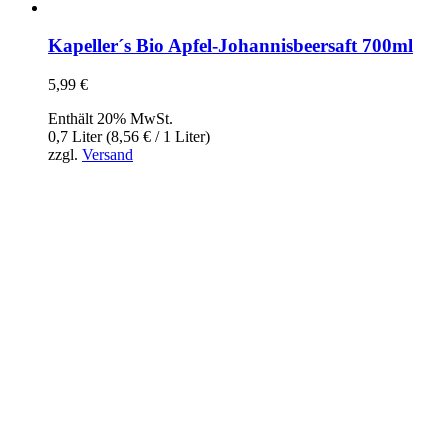
Kapeller´s Bio Apfel-Johannisbeersaft 700ml
5,99
€
Enthält 20% MwSt.
0,7 Liter (
8,56
€
/ 1 Liter)
zzgl.
Versand
InBiovinoVeritas
Adresse:
Weidli 166, 6621 Bichlbach
Land:
Österreich
Telefon:
0676/9134006
Fax:
05674/5235