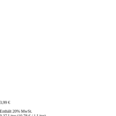
3,99
€
Enthält 20% MwSt.
0,37 Liter (
10,78
€
/ 1 Liter)