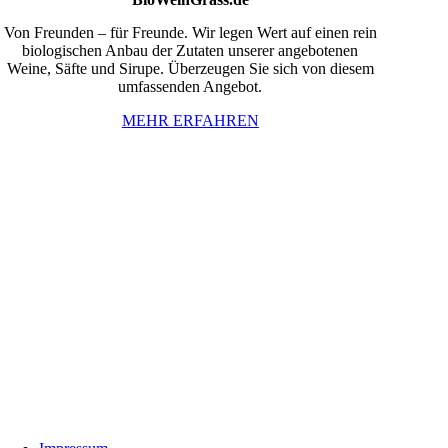
Von Freunden – für Freunde. Wir legen Wert auf einen rein
biologischen Anbau der Zutaten unserer angebotenen
Weine, Säfte und Sirupe. Überzeugen Sie sich von diesem
umfassenden Angebot.
MEHR ERFAHREN
InBiovinoVeritas
Adresse:
Weidli 166, 6621 Bichlbach
Land:
Österreich
Telefon:
0676/9134006
Fax:
05674/5235
E-Mail:
inbiovinoveritas@gmx.at