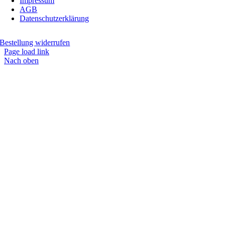
Impressum
AGB
Datenschutzerklärung
Bestellung widerrufen
Page load link
Nach oben