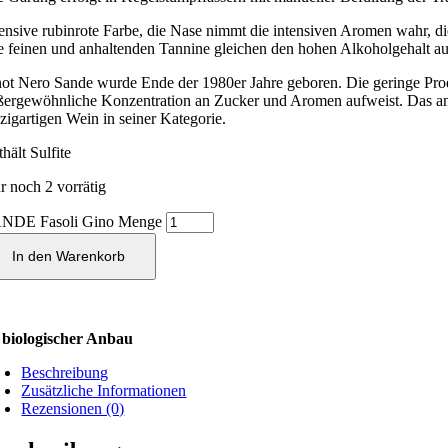
tensive rubinrote Farbe, die Nase nimmt die intensiven Aromen wahr, di
e feinen und anhaltenden Tannine gleichen den hohen Alkoholgehalt a
not Nero Sande wurde Ende der 1980er Jahre geboren. Die geringe Produk
ßergewöhnliche Konzentration an Zucker und Aromen aufweist. Das ansc
nzigartigen Wein in seiner Kategorie.
hält Sulfite
r noch 2 vorrätig
NDE Fasoli Gino Menge
In den Warenkorb
biologischer Anbau
Beschreibung
Zusätzliche Informationen
Rezensionen (0)