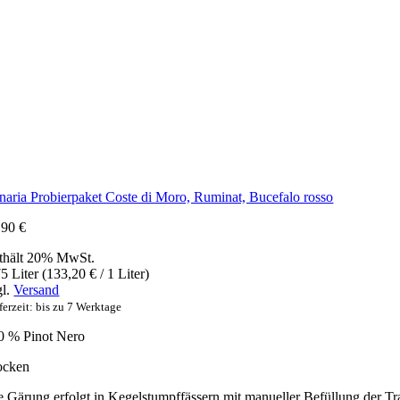
naria Probierpaket Coste di Moro, Ruminat, Bucefalo rosso
,90
€
thält 20% MwSt.
5 Liter (
133,20
€
/ 1 Liter)
gl.
Versand
ferzeit: bis zu 7 Werktage
0 % Pinot Nero
ocken
e Gärung erfolgt in Kegelstumpffässern mit manueller Befüllung der Tr