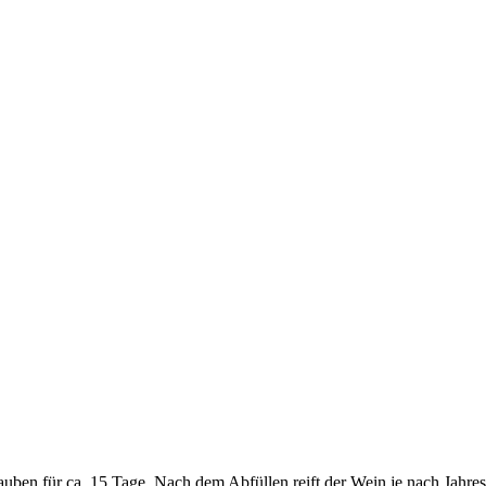
auben für ca. 15 Tage. Nach dem Abfüllen reift der Wein je nach Jahre