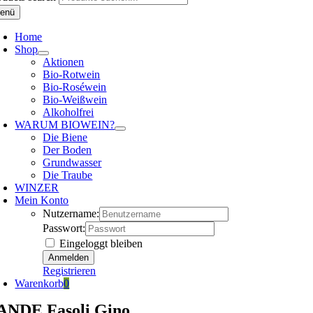
enü
Home
Shop
Aktionen
Bio-Rotwein
Bio-Roséwein
Bio-Weißwein
Alkoholfrei
WARUM BIOWEIN?
Die Biene
Der Boden
Grundwasser
Die Traube
WINZER
Mein Konto
Nutzername:
Passwort:
Eingeloggt bleiben
Registrieren
Warenkorb
0
ANDE Fasoli Gino