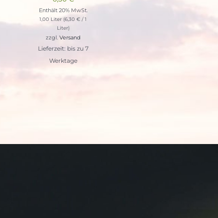
Enthält 20% MwSt.
1,00 Liter (
6,30
€
/ 1
Liter)
zzgl.
Versand
Lieferzeit: bis zu 7
Werktage