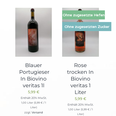
Ohne zugesetzte Hefen
Ohne zugesetzten Zucker
Blauer
Rose
Portugieser
trocken In
In Biovino
Biovino
veritas 1l
veritas 1
Liter
5,99
€
Enthält 20% MwSt.
5,99
€
1,00 Liter (
5,99
€
/ 1
Enthält 20% MwSt.
Liter)
1,00 Liter (
5,99
€
/ 1
zzgl.
Versand
Liter)