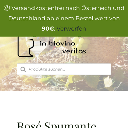
Zum
📦 Versandkostenfrei nach Österreich und
Inhalt
springen
Deutschland ab einem Bestellwert von
90€
.
Verwerfen
Products
search
Rosé Spumante