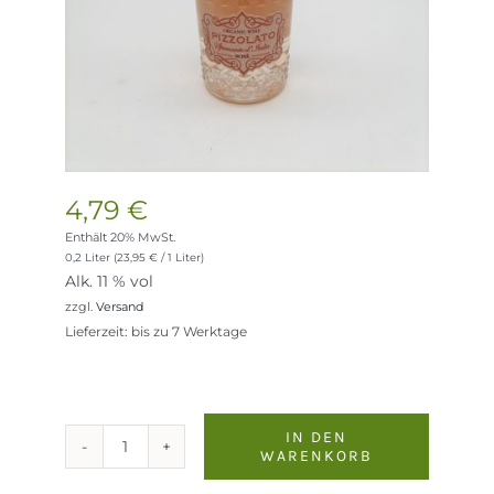
4,79
€
Enthält 20% MwSt.
0,2 Liter (
23,95
€
/ 1 Liter)
Alk. 11 % vol
zzgl.
Versand
Lieferzeit: bis zu 7 Werktage
IN DEN
WARENKORB
Rosé
Spumante