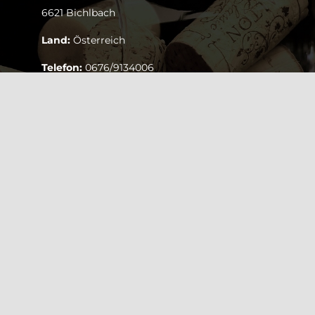
6621 Bichlbach
Land:
Österreich
Telefon:
0676/9134006
Fax:
05674/5235
E-
Mail:
inbiovinoveritas@gmx.at
IMPRESSUM
AGB
DATENSCHUTZERKLÄRUNG
BESTELLUNG WIDERRUFEN