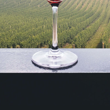
Muskat
3
Müller Thurgau
3
Nerello Mascalese
1
Nero d Ávola
1
Nero d´avola
1
Pecorino
4
Petit Grain
1
Pinot Grigio
8
Pinot noir
6
Portugieser
3
Primitivo
14
Raboso
1
Regent
2
Rheinriesling
1