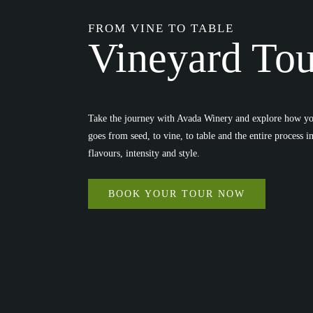
Riesling
6
FROM VINE TO TABLE
Rondella
1
Vineyard Tou
Rondinela
1
Rondinella
2
Sangiovese
3
Take the journey with Avada Winery and explore how you
Sankt Laurent
2
goes from seed, to vine, to table and the entire process 
Sauvignon blanc
2
flavours, intensity and style.
Silvaner
2
BOOK YOUR TOUR NOW
Solaris
2
Spätburgunder
4
Syrah
4
Sämling
2
Tempranillo
4
Trebbiano
3