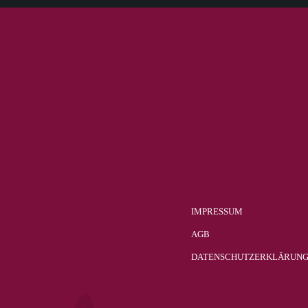
Verdejo
1
Weissburgunder
2
weisser Burgunder
1
Welschriesling
3
Zibibbo
1
Zweigelt
23
IMPRESSUM
AGB
DATENSCHUTZERKLÄRUN