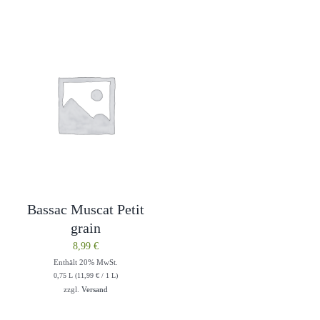
Bassac Muscat Petit
grain
8,99
€
Enthält 20% MwSt.
0,75 L (
11,99
€
/ 1 L)
zzgl.
Versand