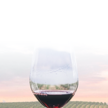
Gewürztraminer
1
Glera
14
Graciano
2
Grenache
1
Grillo
1
Grüner Veltliner
7
Macabeo
1
Malvasia
3
Manzoni
2
Merlot
40
Molinara
1
Montepulciano
14
Morillon
1
Morio Muskat
1