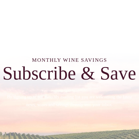
MONTHLY WINE SAVINGS
Subscribe & Save
By signing up to our monthly mailing list you are welcoming the latest
news, wines and savings directly into your inbox.