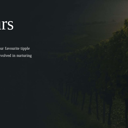
rs
r favourite tipple
involved in nurturing