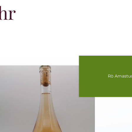
hr
Rò Amastuo