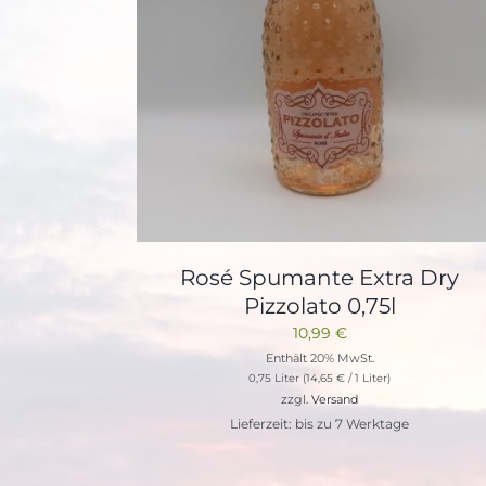
Rosé Spumante Extra Dry
Pizzolato 0,75l
10,99
€
Enthält 20% MwSt.
0,75 Liter (
14,65
€
/ 1 Liter)
zzgl.
Versand
Lieferzeit: bis zu 7 Werktage