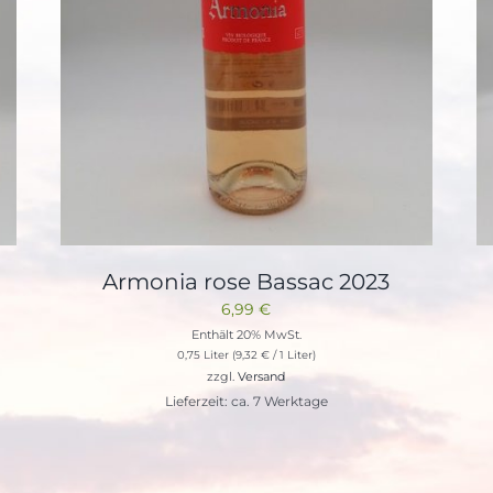
Armonia rose Bassac 2023
6,99
€
Enthält 20% MwSt.
0,75 Liter (
9,32
€
/ 1 Liter)
zzgl.
Versand
Lieferzeit: ca. 7 Werktage