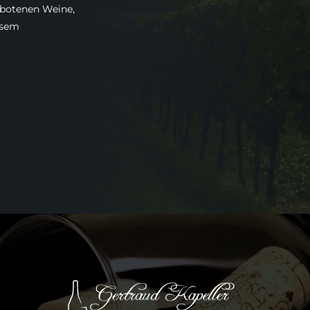
ebotenen Weine,
esem