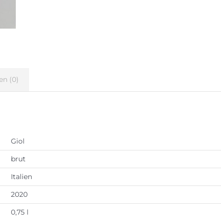
en (0)
Giol
brut
Italien
2020
0,75 l