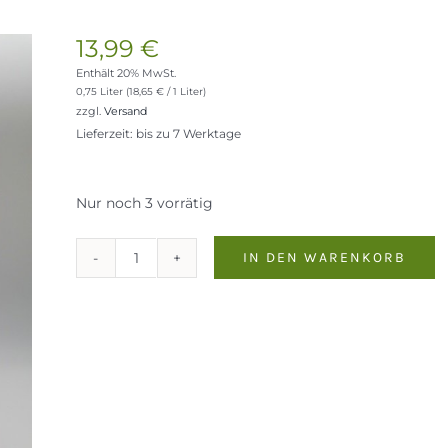
13,99
€
Enthält 20% MwSt.
0,75 Liter (
18,65
€
/ 1 Liter)
zzgl.
Versand
Lieferzeit: bis zu 7 Werktage
Nur noch 3 vorrätig
IN DEN WARENKORB
Prosecco
Rosé
Giol
brut
Menge