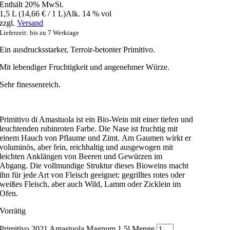
Enthält 20% MwSt.
1,5 L (
14,66
€
/ 1 L)
Alk. 14 % vol
zzgl.
Versand
Lieferzeit: bis zu 7 Werktage
Ein ausdrucksstarker, Terroir-betonter Primitivo.
Mit lebendiger Fruchtigkeit und angenehmer Würze.
Sehr finessenreich.
Primitivo di Amastuola ist ein Bio-Wein mit einer tiefen und
leuchtenden rubinroten Farbe. Die Nase ist fruchtig mit
einem Hauch von Pflaume und Zimt. Am Gaumen wirkt er
voluminös, aber fein, reichhaltig und ausgewogen mit
leichten Anklängen von Beeren und Gewürzen im
Abgang. Die vollmundige Struktur dieses Bioweins macht
ihn für jede Art von Fleisch geeignet: gegrilltes rotes oder
weißes Fleisch, aber auch Wild, Lamm oder Zicklein im
Ofen.
Vorrätig
Primitivo 2021 Amastuola Magnum 1,5l Menge