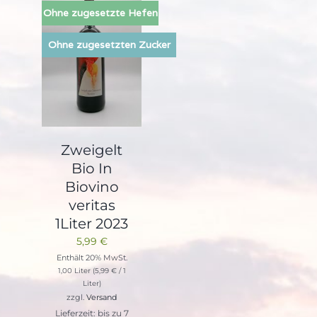
Ohne zugesetzte Hefen
Ohne zugesetzten Zucker
Zweigelt
Bio In
Biovino
veritas
1Liter 2023
5,99
€
Enthält 20% MwSt.
1,00 Liter (
5,99
€
/ 1
Liter)
zzgl.
Versand
Lieferzeit: bis zu 7