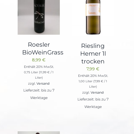
Roesler
Riesling
BioWeinGrass
Hemer 1l
8,99
€
trocken
Enthält 20% MwSt.
7,99
€
0,75 Liter (
11,99
€
/ 1
Enthält 20% MwSt.
Liter)
1,00 Liter (
7,99
€
/ 1
zzgl.
Versand
Liter)
Lieferzeit: bis zu 7
zzgl.
Versand
Werktage
Lieferzeit: bis zu 7
Werktage