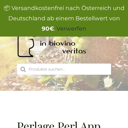
Zum
📦 Versandkostenfrei nach Österreich und
Inhalt
springen
Deutschland ab einem Bestellwert von
90€
.
Verwerfen
Products
search
Perlage Perl App